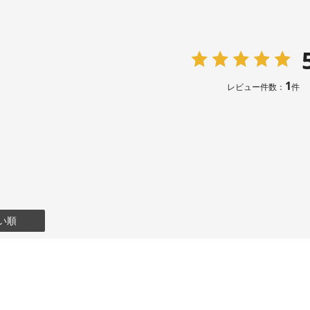
1
レビュー件数：
件
い順