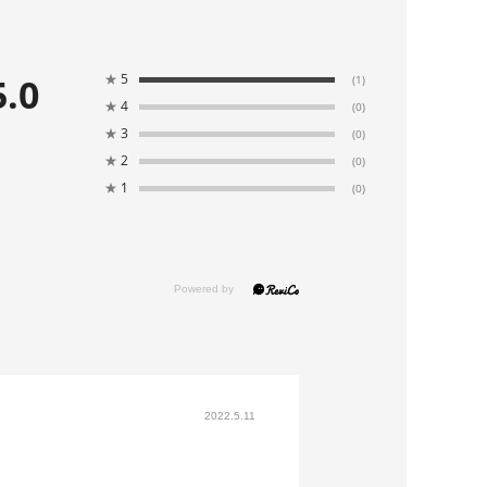
5.0
★
5
(1)
★
4
(0)
★
3
(0)
★
2
(0)
★
1
(0)
2022.5.11