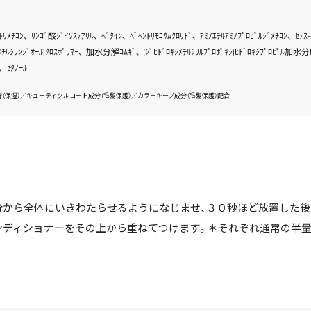
ﾘﾒﾁｺﾝ､ ﾘﾝｺﾞ酸ｼﾞｲｿｽﾃｱﾘﾙ､ ﾍﾞﾀｲﾝ､ ﾍﾞﾍﾝﾄﾘﾓﾆｳﾑｸﾛﾘﾄﾞ､ ｱﾐﾉｴﾁﾙｱﾐﾉﾌﾟﾛﾋﾟﾙｼﾞﾒﾁｺﾝ､ ｾﾃｽ-
ﾒﾁﾙｼﾗﾝｼﾞｵｰﾙ)ｸﾛｽﾎﾟﾘﾏｰ､ 加水分解ｺﾑｷﾞ､ (ｼﾞﾋﾄﾞﾛｷｼﾒﾁﾙｼﾘﾙﾌﾟﾛﾎﾟｷｼ)ﾋﾄﾞﾛｷｼﾌﾟﾛﾋﾟﾙ加水分解ﾀﾞ
､ ｾﾀﾉｰﾙ
（保湿）／キューティクルコート成分（毛髪保護）／カラーキープ成分（毛髪保護）配合
分から全体にいきわたらせるようになじませ、３０秒ほど放置した後
コンディショナーをその上から重ねてつけます。＊それぞれ通常の半量