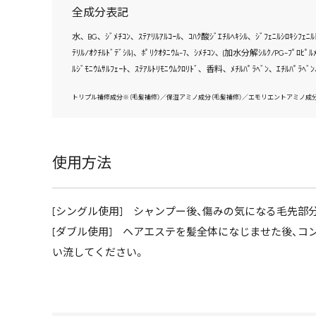
全成分表記
水､ BG､ ｼﾞﾒﾁｺﾝ､ ｽﾃｱﾘﾙｱﾙｺｰﾙ､ ｺﾊｸ酸ｼﾞｴﾁﾙﾍｷｼﾙ､ ｼﾞﾌｪﾆﾙｼﾛｷｼﾌｪﾆﾙﾄ
ﾃﾘﾙ/ｵｸﾁﾙﾄﾞﾃﾞｼﾙ)､ ﾎﾟﾘｸｵﾀﾆｳﾑ-7､ ｼﾒﾁｺﾝ､ (加水分解ｼﾙｸ/PG-ﾌﾟﾛﾋﾟﾙ
ﾙｼﾞﾓﾆｳﾑｻﾙﾌｪｰﾄ､ ｽﾃｱﾙﾄﾘﾓﾆｳﾑｸﾛﾘﾄﾞ､ 香料､ ﾒﾁﾙﾊﾟﾗﾍﾞﾝ､ ｴﾁﾙﾊﾟﾗﾍﾞﾝ
トリプル補修成分※（毛髪補修）／保湿アミノ成分（毛髪補修）／エモリエントアミノ成分
使用方法
[シングル使用] シャンプー後、傷みの気になる毛先部
[ダブル使用] ヘアエステを髪全体になじませた後、
い流してください。