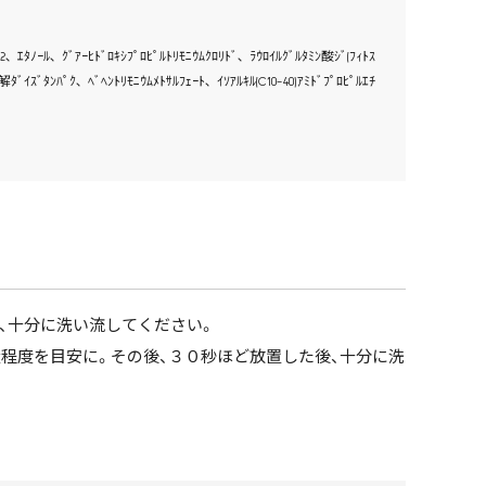
2､ ｴﾀﾉｰﾙ､ ｸﾞｱｰﾋﾄﾞﾛｷｼﾌﾟﾛﾋﾟﾙﾄﾘﾓﾆｳﾑｸﾛﾘﾄﾞ､ ﾗｳﾛｲﾙｸﾞﾙﾀﾐﾝ酸ｼﾞ(ﾌｨﾄｽ
ｲｽﾞﾀﾝﾊﾟｸ､ ﾍﾞﾍﾝﾄﾘﾓﾆｳﾑﾒﾄｻﾙﾌｪｰﾄ､ ｲｿｱﾙｷﾙ(C10-40)ｱﾐﾄﾞﾌﾟﾛﾋﾟﾙｴﾁ
、十分に洗い流してください。
程度を目安に。その後、３０秒ほど放置した後、十分に洗