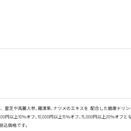
体に、 霊芝や高麗人参、羅漢果、ナツメのエキスを 配合した健康ド
0円以上10％オフ、10,000円以上15％オフ、15,000円以上20％オ
は税込価格です。