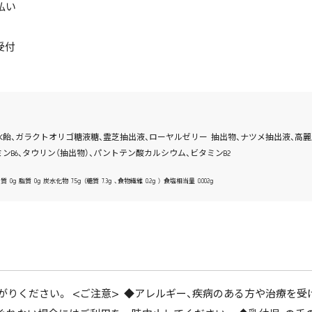
払い
受付
水飴、ガラクトオリゴ糖液糖、霊芝抽出液、ローヤルゼリー 抽出物、ナツメ抽出液、高麗
ンB6、タウリン（抽出物）、パントテン酸カルシウム、ビタミンB2
質 0g 炭水化物 7.5g （糖質 7.3g 、食物繊維 0.2g ） 食塩相当量 0.002g
上がりください。 <ご注意> ◆アレルギー、疾病のある方や治療を