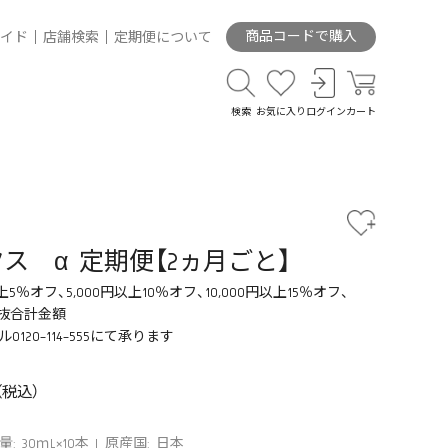
商品コードで購入
イド
店舗検索
定期便について
検索
お気に入り
ログイン
カート
ス α 定期便【2ヵ月ごと】
5％オフ、5,000円以上10％オフ、10,000円以上15％オフ、
税抜合計金額
20-114-555にて承ります
量: 30ｍL×10本
原産国: 日本