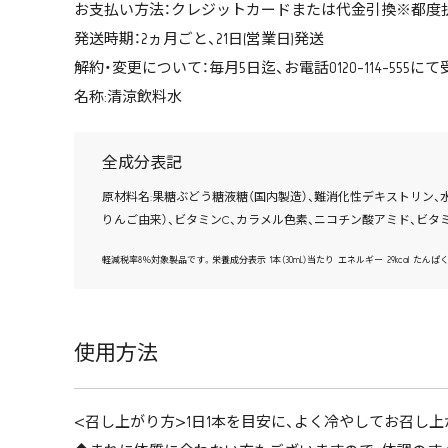
お支払い方法：クレジットカードまたは代金引換※都度
発送時期：2ヵ月ごと、21日(営業日)発送
解約・変更について：毎月5日迄、お電話0120-114-555にて
名称:清涼飲料水
全成分表記
原材料名:果糖ぶどう糖液糖（国内製造）、難消化性デキストリン、
りんご由来）、ビタミンC、カラメル色素、ニコチン酸アミド、ビタミ
軽減税率8％対象製品です。栄養成分表示 1本（30mL）当たり エネルギー 29kcal たんぱく質 0g 脂
使用方法
<召し上がり方>1日1本を目安に、よく冷やしてお召し