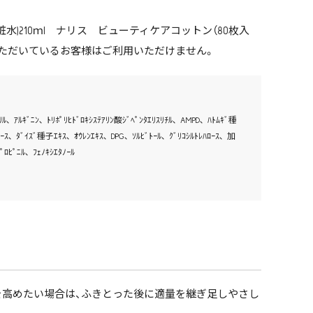
)210ｍl ナリス ビューティケアコットン（80枚入
用いただいているお客様はご利用いただけません。
ﾘﾙ､ ｱﾙｷﾞﾆﾝ､ ﾄﾘﾎﾟﾘﾋﾄﾞﾛｷｼｽﾃｱﾘﾝ酸ｼﾞﾍﾟﾝﾀｴﾘｽﾘﾁﾙ､ AMPD､ ﾊﾄﾑｷﾞ種
ｽ､ ﾀﾞｲｽﾞ種子ｴｷｽ､ ｵｳﾚﾝｴｷｽ､ DPG､ ｿﾙﾋﾞﾄｰﾙ､ ｸﾞﾘｺｼﾙﾄﾚﾊﾛｰｽ､ 加
ﾟﾛﾋﾟﾆﾙ､ ﾌｪﾉｷｼｴﾀﾉｰﾙ
を高めたい場合は、ふきとった後に適量を継ぎ足しやさし