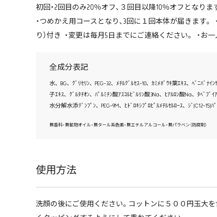
初回・2回目のみ20％オフ、３回目以降10％オフとなり
・つめかえ用コースとなり、3回に１回本体が届きます。 
り）付き ・変更は毎月5日までにご連絡ください。 ・
全成分表記
水､ BG､ ｸﾞﾘｾﾘﾝ､ PEG-32､ ﾒﾁﾙｸﾞﾙｾｽ-10､ ｶﾐﾒﾎﾞｳｷ葉ｴｷｽ､ ﾍﾞﾆﾊﾞﾅ
子ｴｷｽ､ ｸﾞﾙﾀﾁｵﾝ､ ﾊﾟﾙﾐﾁﾝ酸ｱｽｺﾙﾋﾞﾙﾘﾝ酸3Na､ ﾋｱﾙﾛﾝ酸Na､ ﾀﾍﾞﾌﾞｲ
水分解水添ﾃﾞﾝﾌﾟﾝ､ PEG-9M､ ﾋﾄﾞﾛｷｼﾌﾟﾛﾋﾟﾙﾒﾁﾙｾﾙﾛｰｽ､ ｼﾞ(C12-15)ﾊﾟﾚ
無香料・無鉱物オイル・無タール系色素・無エチルアルコール・無パラベン（防腐剤）
使用方法
洗顔の後にご使用ください。コットンに５００円玉大を