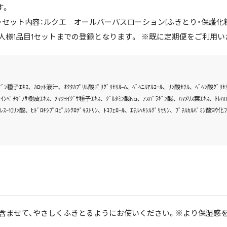
ます。
・セット内容：ルクエ オールパーパスローション(ふきとり・保護化粧水
お一人様1品目1セットまでの登録となります。 ※既に定期便をご利
ｲﾝｹﾞﾝ種子ｴｷｽ､ ｶﾛｯﾄ液汁､ ｵｸﾀｶﾌﾟﾘﾙ酸ﾎﾟﾘｸﾞﾘｾﾘﾙ-6､ ﾍﾞﾍﾆﾙｱﾙｺｰﾙ､ ﾘﾝ酸ｾﾁﾙ､ ﾍﾞﾍﾝ酸ｸﾞﾘｾ
ｱｲﾝﾍﾟﾁｷﾞﾉｻ樹皮ｴｷｽ､ ﾒﾏﾂﾖｲｸﾞｻ種子ｴｷｽ､ ｸﾞﾙﾀﾐﾝ酸Na､ ｱｽﾊﾟﾗｷﾞﾝ酸､ ﾊﾏﾒﾘｽ葉ｴｷｽ､ ﾄﾚﾊﾛｰ
ｽ-10ﾘﾝ酸､ ﾋﾄﾞﾛｷｼﾌﾟﾛﾋﾟﾙｼｸﾛﾃﾞｷｽﾄﾘﾝ､ ﾄｺﾌｪﾛｰﾙ､ ｴﾁﾙﾍｷｼﾙｸﾞﾘｾﾘﾝ､ ﾌﾞﾁﾙｶﾙﾊﾞﾐﾝ酸ﾖｳ化ﾌ
含ませて、やさしくふきとるようにお使いください。※より保湿感