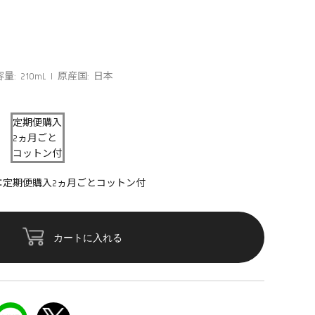
容量: 210mL
原産国: 日本
定期便購入
2ヵ月ごと
コットン付
：定期便購入2ヵ月ごとコットン付
カートに入れる