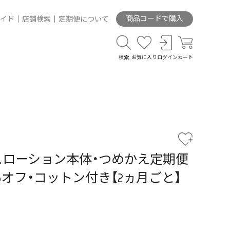
商品コードで購入
イド
店舗検索
定期便について
検索
お気に入り
ログイン
カート
スローション本体・つめかえ定期便
％オフ・コットン付き【2ヵ月ごと】