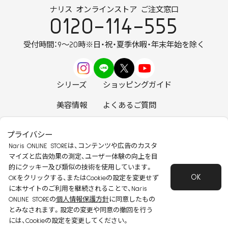
ナリス オンラインストア ご注文窓口
0120-114-555
受付時間：9～20時
※日・祝・夏季休暇・年末年始を除く
シリーズ
ショッピングガイド
美容情報
よくあるご質問
お知らせ
お問い合わせ
プライバシー
Naris ONLINE STOREは、コンテンツや広告のカスタ
マイズと広告効果の測定、ユーザー体験の向上を目
的にクッキー及び類似の技術を使用しています。
OK
安心して安全にご使用いただくために
OKをクリックする、またはCookieの設定を変更せず
に本サイトのご利用を継続されることで、Naris
特定商取引法に基づく表記
会社概要
ONLINE STOREの
個人情報保護方針
に同意したもの
個人情報保護方針
会員規約
とみなされます。設定の変更や同意の撤回を行う
Copyright 2022 Naris Cosmetics CO.,Ltd
には、Cookieの設定を変更してください。