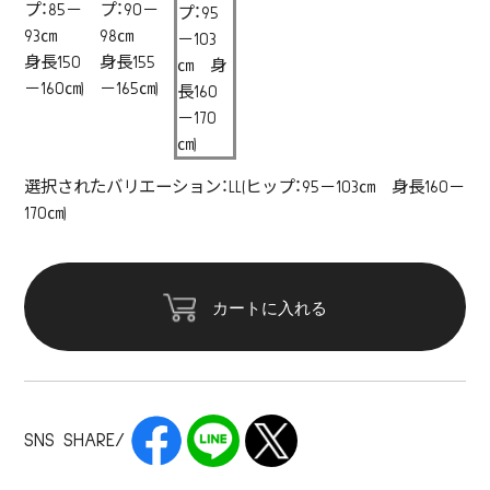
プ：85－
プ：90－
プ：95
93㎝
98㎝
－103
身長150
身長155
㎝ 身
－160㎝)
－165㎝)
長160
－170
㎝)
選択されたバリエーション：LL(ヒップ：95－103㎝ 身長160－
170㎝)
カートに入れる
SNS SHARE/