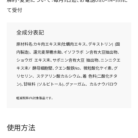
解約・変更について：毎月5日迄、お電話0120-114-555に
て受付
全成分表記
原材料名:カキ肉エキス末(牡蠣肉エキス、デキストリン) (国
内製造)、 還元麦芽糖水飴、イソフラボ ン含有大豆抽出物、
ショウガ エキス末、サポニン含有大豆 抽出物、ニンニクエ
キス末/ 酵母細胞壁、クエン酸鉄Na、 微粒酸化ケイ素、グ
リセリン、 ステアリン酸カルシウム、着 色料(二酸化チタ
ン)、甘味料 (ソルビトール)、グァーガム、 カルナウバロウ
軽減税率8％対象製品です。
使用方法