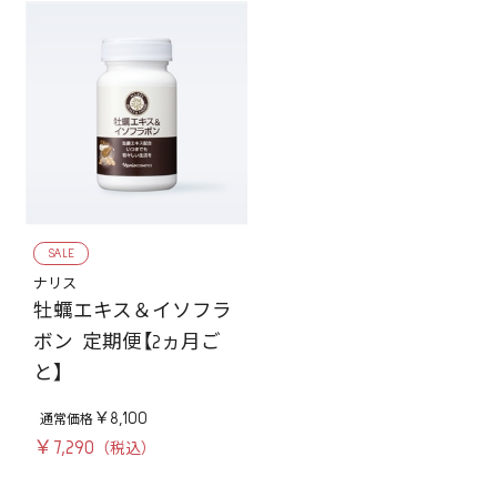
SALE
ナリス
牡蠣エキス＆イソフラ
ボン 定期便【2ヵ月ご
と】
￥8,100
￥7,290