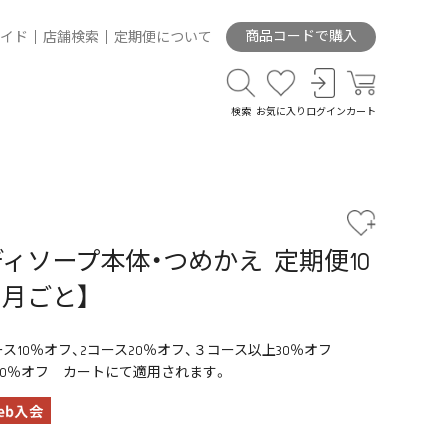
商品コードで購入
イド
店舗検索
定期便について
検索
お気に入り
ログイン
カート
ィソープ本体・つめかえ 定期便10
ヵ月ごと】
ス10％オフ、2コース20％オフ、３コース以上30％オフ
別30％オフ カートにて適用されます。