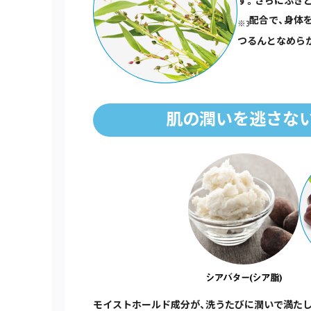
す。さらにふき
配合で、身体
※3
つるんとなめら
肌の潤いを逃さな
モイストホールド成分が、洗うたびに潤いで満た