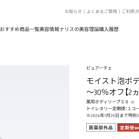
お知らせ
よくあるご質問
ご利用ガ
おすすめ商品一覧
美容情報
ナリスの美容理論
購入履歴
ピュアーチェ
モイスト泡ボデ
～30％オフ【2
薬用ボディソープＳ８ a
トイレタリー定期便：１コー
※2026年7月20日まで特