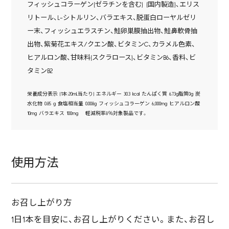
フィッシュコラーゲン(ゼラチンを含む) (国内製造)、エリス
リトール、L-シトルリン、バラエキス、脱蛋白ローヤルゼリ
ー末、フィッシュエラスチン、鮭卵巣膜抽出物、鮭鼻軟骨抽
出物、紫菊花エキス/クエン酸、ビタミンC、カラメル色素、
ヒアルロン酸、甘味料(スクラロース)、ビタミンB6、香料、ビ
タミンB2
栄養成分表示 (1本:20mL当たり) エネルギー 30.3 kcal たんぱく質 6.73g脂質0g 炭
水化物 0.85 g 食塩相当量 0.008g フィッシュコラーゲン 6,000mg ヒアルロン酸
10mg バラエキス 100mg 軽減税率8％対象製品です。
使用方法
お召し上がり方
1日1本を目安に、お召し上がりください。また、お召し