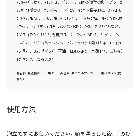
PEG-7ｸﾞﾘｾﾘﾙ､ ﾏﾙﾁﾄｰﾙ､ ｼﾞﾒﾁｺﾝ､ 加水分解水添ﾃﾞﾝﾌﾟﾝ､ ｶ
ﾐﾒﾎﾞｳｷ葉ｴｷｽ､ ｶﾛｯﾄ液汁､ ﾍﾞﾆﾊﾞﾅｲﾝｹﾞﾝ種子ｴｷｽ､ ｽﾃｱﾛｲﾙ
ｸﾞﾙﾀﾐﾝ酸Na､ ﾋｱﾙﾛﾝ酸ﾋﾄﾞﾛｷｼﾌﾟﾛﾋﾟﾙﾄﾘﾓﾆｳﾑ､ PEG-50水添
ﾋﾏｼ油､ ﾄｹﾞｷﾘﾝｻｲ/ﾋﾁﾞﾘﾒﾝ/ﾐﾂｲｼｺﾝﾌﾞ/ｳｽﾊﾞｱｵﾉﾘ/ﾜｶﾒｴｷｽ､
ﾀﾍﾞﾌﾞｲｱｲﾝﾍﾟﾁｷﾞﾉｻ樹皮ｴｷｽ､ ｸﾞﾘｺｼﾙﾄﾚﾊﾛｰｽ､ ｼﾞｸﾞﾘｾﾘﾝ､
ｶﾙﾎﾞﾏｰ､ ﾋﾄﾞﾛｷｼｱｾﾄﾌｪﾉﾝ､ (ｱｸﾘﾚｰﾂ/ｱｸﾘﾙ酸ｱﾙｷﾙ(C10-30))ｸﾛ
ｽﾎﾟﾘﾏｰ､ BG､ ﾗﾍﾞﾝﾀﾞｰ花油､ EDTA-2Na､ 水酸化K､ ｴﾁﾙﾍｷｼ
ﾙｸﾞﾘｾﾘﾝ､ ﾌｪﾉｷｼｴﾀﾉｰﾙ
無香料・無鉱物オイル・無タール系色素・無エチルアルコール・無パラベン（防
腐剤）
使用方法
泡立てずにお使いください。顔を濡らした後、手のひ