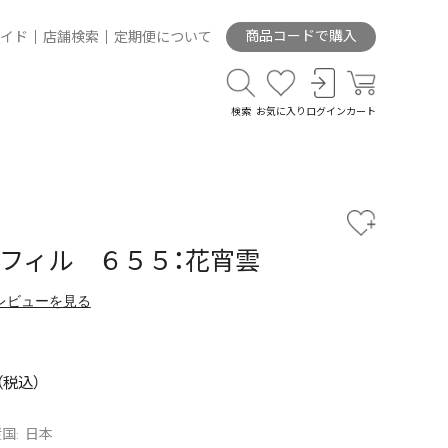
商品コードで購入
イド
店舗検索
定期便について
検索
お気に入り
ログイン
カート
レフィル ６５５：花宵雲
レビューを見る
国: 日本