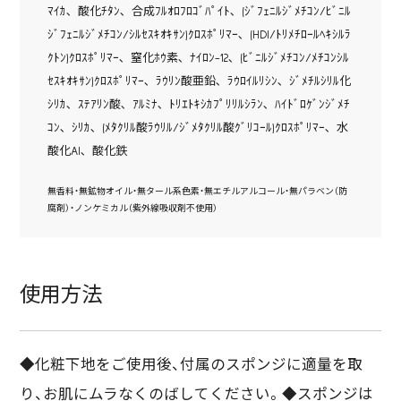
ﾏｲｶ､ 酸化ﾁﾀﾝ､ 合成ﾌﾙｵﾛﾌﾛｺﾞﾊﾟｲﾄ､ (ｼﾞﾌｪﾆﾙｼﾞﾒﾁｺﾝ/ﾋﾞﾆﾙ
ｼﾞﾌｪﾆﾙｼﾞﾒﾁｺﾝ/ｼﾙｾｽｷｵｷｻﾝ)ｸﾛｽﾎﾟﾘﾏｰ､ (HDI/ﾄﾘﾒﾁﾛｰﾙﾍｷｼﾙﾗ
ｸﾄﾝ)ｸﾛｽﾎﾟﾘﾏｰ､ 窒化ﾎｳ素､ ﾅｲﾛﾝ-12､ (ﾋﾞﾆﾙｼﾞﾒﾁｺﾝ/ﾒﾁｺﾝｼﾙ
ｾｽｷｵｷｻﾝ)ｸﾛｽﾎﾟﾘﾏｰ､ ﾗｳﾘﾝ酸亜鉛､ ﾗｳﾛｲﾙﾘｼﾝ､ ｼﾞﾒﾁﾙｼﾘﾙ化
ｼﾘｶ､ ｽﾃｱﾘﾝ酸､ ｱﾙﾐﾅ､ ﾄﾘｴﾄｷｼｶﾌﾟﾘﾘﾙｼﾗﾝ､ ﾊｲﾄﾞﾛｹﾞﾝｼﾞﾒﾁ
ｺﾝ､ ｼﾘｶ､ (ﾒﾀｸﾘﾙ酸ﾗｳﾘﾙ/ｼﾞﾒﾀｸﾘﾙ酸ｸﾞﾘｺｰﾙ)ｸﾛｽﾎﾟﾘﾏｰ､ 水
酸化Al､ 酸化鉄
無香料・無鉱物オイル・無タール系色素・無エチルアルコール・無パラベン（防
腐剤）・ノンケミカル（紫外線吸収剤不使用）
使用方法
◆化粧下地をご使用後、付属のスポンジに適量を取
り、お肌にムラなくのばしてください。◆スポンジは