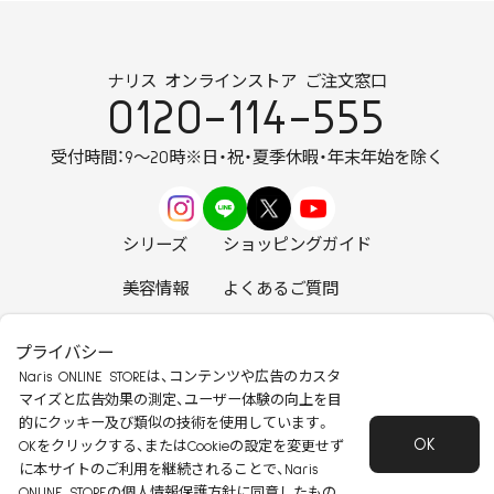
ナリス オンラインストア ご注文窓口
0120-114-555
受付時間：9～20時
※日・祝・夏季休暇・年末年始を除く
シリーズ
ショッピングガイド
美容情報
よくあるご質問
お知らせ
お問い合わせ
プライバシー
Naris ONLINE STOREは、コンテンツや広告のカスタ
マイズと広告効果の測定、ユーザー体験の向上を目
的にクッキー及び類似の技術を使用しています。
OK
安心して安全にご使用いただくために
OKをクリックする、またはCookieの設定を変更せず
に本サイトのご利用を継続されることで、Naris
特定商取引法に基づく表記
会社概要
ONLINE STOREの
個人情報保護方針
に同意したもの