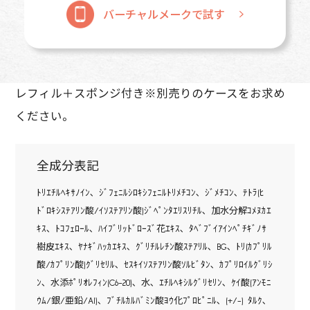
バーチャルメークで試す
レフィル＋スポンジ付き※別売りのケースをお求め
ください。
全成分表記
ﾄﾘｴﾁﾙﾍｷｻﾉｲﾝ､ ｼﾞﾌｪﾆﾙｼﾛｷｼﾌｪﾆﾙﾄﾘﾒﾁｺﾝ､ ｼﾞﾒﾁｺﾝ､ ﾃﾄﾗ(ﾋ
ﾄﾞﾛｷｼｽﾃｱﾘﾝ酸/ｲｿｽﾃｱﾘﾝ酸)ｼﾞﾍﾟﾝﾀｴﾘｽﾘﾁﾙ､ 加水分解ｺﾒﾇｶｴ
ｷｽ､ ﾄｺﾌｪﾛｰﾙ､ ﾊｲﾌﾞﾘｯﾄﾞﾛｰｽﾞ花ｴｷｽ､ ﾀﾍﾞﾌﾞｲｱｲﾝﾍﾟﾁｷﾞﾉｻ
樹皮ｴｷｽ､ ﾔﾅｷﾞﾊｯｶｴｷｽ､ ｸﾞﾘﾁﾙﾚﾁﾝ酸ｽﾃｱﾘﾙ､ BG､ ﾄﾘ(ｶﾌﾟﾘﾙ
酸/ｶﾌﾟﾘﾝ酸)ｸﾞﾘｾﾘﾙ､ ｾｽｷｲｿｽﾃｱﾘﾝ酸ｿﾙﾋﾞﾀﾝ､ ｶﾌﾟﾘﾛｲﾙｸﾞﾘｼ
ﾝ､ 水添ﾎﾟﾘｵﾚﾌｨﾝ(C6-20)､ 水､ ｴﾁﾙﾍｷｼﾙｸﾞﾘｾﾘﾝ､ ｹｲ酸(ｱﾝﾓﾆ
ｳﾑ/銀/亜鉛/Al)､ ﾌﾞﾁﾙｶﾙﾊﾞﾐﾝ酸ﾖｳ化ﾌﾟﾛﾋﾟﾆﾙ､ (+/-) ﾀﾙｸ､