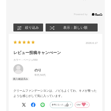
絞り込み
表示：新しい順
2026.6.17
レビュー投稿キャンぺーン
カラー：ベージュ550
のり
年代:
50代
クリームファンデーシヨンは、ノビもよくてわ、キメが整った
ような感じがして気に入っています。
参考になった
0
Like!
0