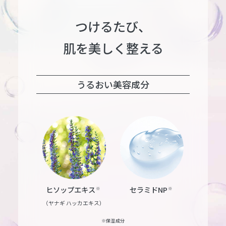
つけるたび、
肌を美しく整える
うるおい美容成分
ヒソップエキス
セラミドNP
※
※
（ヤナギ ハッカエキス）
※保湿成分