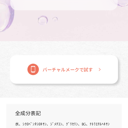
バーチャルメークで試す
全成分表記
水､ ｼｸﾛﾍﾟﾝﾀｼﾛｷｻﾝ､ ｼﾞﾒﾁｺﾝ､ ｸﾞﾘｾﾘﾝ､ BG､ ﾃﾄﾗｴﾁﾙﾍｷｻﾝ