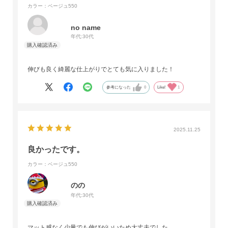
カラー：ベージュ550
no name
年代:
30代
伸びも良く綺麗な仕上がりでとても気に入りました！
参考になった
0
Like!
1
2025.11.25
良かったです。
カラー：ベージュ550
のの
年代:
30代
マット感なく少量でも伸びがいいため大丈夫でした。