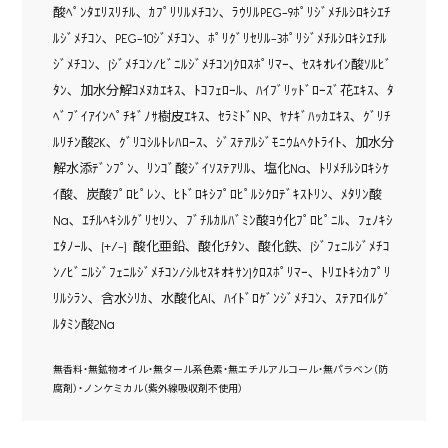
酸ﾍﾟﾝﾀｴﾘｽﾘﾁﾙ､ ｶﾌﾟﾘﾘﾙﾒﾁｺﾝ､ ﾗｳﾘﾙPEG-9ﾎﾟﾘｼﾞﾒﾁﾙｼﾛｷｼｴﾁ
ﾙｼﾞﾒﾁｺﾝ､ PEG-10ｼﾞﾒﾁｺﾝ､ ﾎﾟﾘｸﾞﾘｾﾘﾙ-3ﾎﾟﾘｼﾞﾒﾁﾙｼﾛｷｼｴﾁﾙ
ｼﾞﾒﾁｺﾝ､ (ｼﾞﾒﾁｺﾝ/ﾋﾞﾆﾙｼﾞﾒﾁｺﾝ)ｸﾛｽﾎﾟﾘﾏｰ､ ｾｽｷｵﾚｲﾝ酸ｿﾙﾋﾞ
ﾀﾝ､ 加水分解ｺﾒﾇｶｴｷｽ､ ﾄｺﾌｪﾛｰﾙ､ ﾊｲﾌﾞﾘｯﾄﾞﾛｰｽﾞ花ｴｷｽ､ ﾀ
ﾍﾞﾌﾞｲｱｲﾝﾍﾟﾁｷﾞﾉｻ樹皮ｴｷｽ､ ｾﾗﾐﾄﾞNP､ ﾔﾅｷﾞﾊｯｶｴｷｽ､ ｸﾞﾘﾁ
ﾙﾘﾁﾝ酸2K､ ｸﾞﾘｺｼﾙﾄﾚﾊﾛｰｽ､ ｼﾞｽﾃｱﾙｼﾞﾓﾆｳﾑﾍｸﾄﾗｲﾄ､ 加水分
解水添ﾃﾞﾝﾌﾟﾝ､ ﾘﾝｺﾞ酸ｼﾞｲｿｽﾃｱﾘﾙ､ 塩化Na､ ﾄﾘﾒﾁﾙｼﾛｷｼｹ
ｲ酸､ 炭酸ﾌﾟﾛﾋﾟﾚﾝ､ ﾋﾄﾞﾛｷｼﾌﾟﾛﾋﾟﾙｼｸﾛﾃﾞｷｽﾄﾘﾝ､ ﾒﾀﾘﾝ酸
Na､ ｴﾁﾙﾍｷｼﾙｸﾞﾘｾﾘﾝ､ ﾌﾞﾁﾙｶﾙﾊﾞﾐﾝ酸ﾖｳ化ﾌﾟﾛﾋﾟﾆﾙ､ ﾌｪﾉｷｼ
ｴﾀﾉｰﾙ､ (+/-) 酸化亜鉛､ 酸化ﾁﾀﾝ､ 酸化鉄､ (ｼﾞﾌｪﾆﾙｼﾞﾒﾁｺ
ﾝ/ﾋﾞﾆﾙｼﾞﾌｪﾆﾙｼﾞﾒﾁｺﾝ/ｼﾙｾｽｷｵｷｻﾝ)ｸﾛｽﾎﾟﾘﾏｰ､ ﾄﾘｴﾄｷｼｶﾌﾟﾘ
ﾘﾙｼﾗﾝ､ 含水ｼﾘｶ､ 水酸化Al､ ﾊｲﾄﾞﾛｹﾞﾝｼﾞﾒﾁｺﾝ､ ｽﾃｱﾛｲﾙｸﾞ
ﾙﾀﾐﾝ酸2Na
無香料・無鉱物オイル・無タール系色素・無エチルアルコール・無パラベン（防
腐剤）・ノンケミカル（紫外線吸収剤不使用）