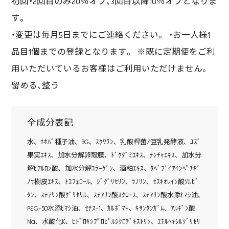
初回・2回目のみ20％オフ、3回目以降10％オフとなりま
す。
・変更は毎月5日までにご連絡ください。 ・お一人様1
品目1個までの登録となります。 ※既に定期便をご利
用いただいているお客様はご利用いただけません。
留める、整う
全成分表記
水､ ﾎﾎﾊﾞ種子油､ BG､ ｽｸﾜﾗﾝ､ 乳酸桿菌/豆乳発酵液､ ﾕｽﾞ
果実ｴｷｽ､ 加水分解卵殻膜､ ﾄﾞｸﾀﾞﾐｴｷｽ､ ﾃﾝﾁｬｴｷｽ､ 加水分
解ﾋｱﾙﾛﾝ酸､ 加水分解ｺﾗｰｹﾞﾝ､ 酒粕ｴｷｽ､ ﾀﾍﾞﾌﾞｲｱｲﾝﾍﾟﾁｷﾞ
ﾉｻ樹皮ｴｷｽ､ ﾄｺﾌｪﾛｰﾙ､ ｼﾞｸﾞﾘｾﾘﾝ､ ﾗﾉﾘﾝ､ ｾｽｷｵﾚｲﾝ酸ｿﾙﾋﾞ
ﾀﾝ､ ｽﾃｱﾘﾝ酸ｸﾞﾘｾﾘﾙ､ ｽﾃｱﾘﾝ酸ｽｸﾛｰｽ､ ｽﾃｱﾘﾝ酸水添ﾋﾏｼ油､
PEG-50水添ﾋﾏｼ油､ ｾﾃｽ-1､ ｶﾙﾎﾞﾏｰ､ ｷｻﾝﾀﾝｶﾞﾑ､ ｱﾙｷﾞﾝ酸
Na､ 水酸化K､ ﾋﾄﾞﾛｷｼﾌﾟﾛﾋﾟﾙｼｸﾛﾃﾞｷｽﾄﾘﾝ､ ｴﾁﾙﾍｷｼﾙｸﾞﾘｾﾘ