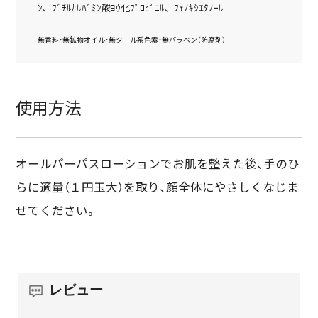
ﾝ､ ﾌﾞﾁﾙｶﾙﾊﾞﾐﾝ酸ﾖｳ化ﾌﾟﾛﾋﾟﾆﾙ､ ﾌｪﾉｷｼｴﾀﾉｰﾙ
無香料・無鉱物オイル・無タール系色素・無パラベン（防腐剤）
使用方法
オールパーパスローションでお肌を整えた後、手のひ
らに適量（１円玉大）を取り、顔全体にやさしくなじま
せてください。
レビュー