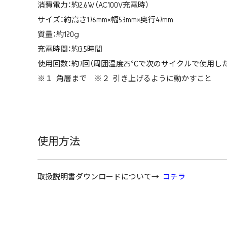
消費電力：約2.6W（AC100V充電時）
サイズ：約高さ176mm×幅53mm×奥行47mm
質量：約120g
充電時間：約3.5時間
使用回数：約7回（周囲温度25℃で次のサイクルで使用した
※１ 角層まで ※２ 引き上げるように動かすこと
使用方法
取扱説明書ダウンロードについて→
コチラ