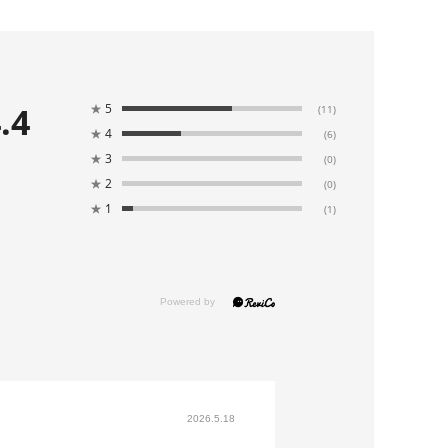
.4
★
5
(11)
★
4
(6)
★
3
(0)
★
2
(0)
★
1
(1)
2026.5.18