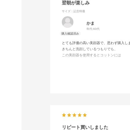
翌朝が楽しみ
サイズ：記念特価
かま
年代:
60代
とても評価の高い美顔器で、思わず購入し
きちんと洗顔しているつもりでも、
この美顔器を使用するとコットンには
汚れが付き、毎回びっくり！
夜の手入れに使用していますが、
使った日の翌朝の肌は明らかに綺麗。
特に週2回のストロボを使った翌日の肌は
嬉しいくらい整い嬉しくなります。
リピート買いしました