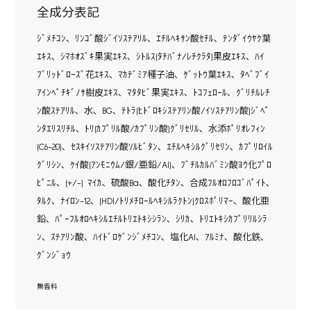
全成分表記
ｼﾞﾒﾁｺﾝ､ ﾘﾝｺﾞ酸ｼﾞｲｿｽﾃｱﾘﾙ､ ｴﾁﾙﾍｷｻﾝ酸ｾﾁﾙ､ ﾃﾝﾀﾞｲｳﾔｸ葉
ｴｷｽ､ ｼﾏﾎｵｽﾞｷ果実ｴｷｽ､ ｼﾄﾙｽ(ﾀﾁﾊﾞﾅ/ﾚﾁｸﾗﾀ)果皮ｴｷｽ､ ﾊｲ
ﾌﾞﾘｯﾄﾞﾛｰｽﾞ花ｴｷｽ､ ﾏｶﾃﾞﾐｱ種子油､ ｹﾞｯﾄｳ葉ｴｷｽ､ ﾀﾍﾞﾌﾞｲ
ｱｲﾝﾍﾟﾁｷﾞﾉｻ樹皮ｴｷｽ､ ﾏﾀﾀﾋﾞ果実ｴｷｽ､ ﾄｺﾌｪﾛｰﾙ､ ｸﾞﾘﾁﾙﾚﾁ
ﾝ酸ｽﾃｱﾘﾙ､ 水､ BG､ ﾃﾄﾗ(ﾋﾄﾞﾛｷｼｽﾃｱﾘﾝ酸/ｲｿｽﾃｱﾘﾝ酸)ｼﾞﾍﾟ
ﾝﾀｴﾘｽﾘﾁﾙ､ ﾄﾘ(ｶﾌﾟﾘﾙ酸/ｶﾌﾟﾘﾝ酸)ｸﾞﾘｾﾘﾙ､ 水添ﾎﾟﾘｵﾚﾌｨﾝ
(C6-20)､ ｾｽｷｲｿｽﾃｱﾘﾝ酸ｿﾙﾋﾞﾀﾝ､ ｴﾁﾙﾍｷｼﾙｸﾞﾘｾﾘﾝ､ ｶﾌﾟﾘﾛｲﾙ
ｸﾞﾘｼﾝ､ ｹｲ酸(ｱﾝﾓﾆｳﾑ/銀/亜鉛/Al)､ ﾌﾞﾁﾙｶﾙﾊﾞﾐﾝ酸ﾖｳ化ﾌﾟﾛ
ﾋﾟﾆﾙ､ (+/-) ﾏｲｶ､ 硫酸Ba､ 酸化ﾁﾀﾝ､ 合成ﾌﾙｵﾛﾌﾛｺﾞﾊﾟｲﾄ､
ﾀﾙｸ､ ﾅｲﾛﾝ-12､ (HDI/ﾄﾘﾒﾁﾛｰﾙﾍｷｼﾙﾗｸﾄﾝ)ｸﾛｽﾎﾟﾘﾏｰ､ 酸化亜
鉛､ ﾊﾟｰﾌﾙｵﾛﾍｷｼﾙｴﾁﾙﾄﾘｴﾄｷｼｼﾗﾝ､ ｼﾘｶ､ ﾄﾘｴﾄｷｼｶﾌﾟﾘﾘﾙｼﾗ
ﾝ､ ｽﾃｱﾘﾝ酸､ ﾊｲﾄﾞﾛｹﾞﾝｼﾞﾒﾁｺﾝ､ 塩化Al､ ｱﾙﾐﾅ､ 酸化鉄､
ｸﾞﾝｼﾞｮｳ
無香料