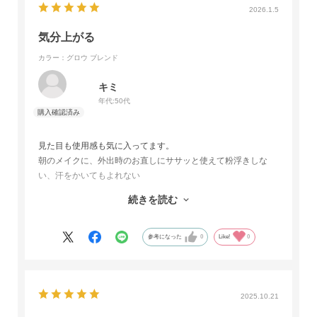
2026.1.5
気分上がる
カラー：グロウ ブレンド
キミ
年代:
50代
見た目も使用感も気に入ってます。
朝のメイクに、外出時のお直しにササッと使えて粉浮きしな
い、汗をかいてもよれない
ナリスセルグレースクリームファンデーションと合わせて使っ
続きを読む
てます。
自然な肌に仕上げてくれるパウダーです。
参考になった
0
Like!
0
2025.10.21