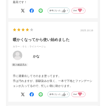
最高です！
参考になった
0
Like!
1
2025.10.16
暖かくなってから使い始めました
カラー：０１：ライトベージュ
かな
手に適量出してそのまま塗ってます。
手は汚れますが、肌馴染みが良く、一本で下地とファンデーシ
ョンが入ってるので、忙しい朝に助かります。
参考になった
0
Like!
1