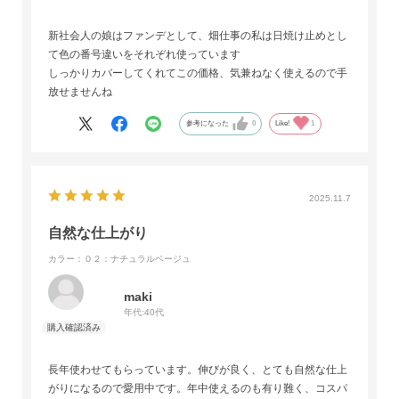
新社会人の娘はファンデとして、畑仕事の私は日焼け止めとし
て色の番号違いをそれぞれ使っています
しっかりカバーしてくれてこの価格、気兼ねなく使えるので手
放せませんね
参考になった
0
Like!
1
2025.11.7
自然な仕上がり
カラー：０２：ナチュラルベージュ
maki
年代:
40代
長年使わせてもらっています。伸びが良く、とても自然な仕上
がりになるので愛用中です。年中使えるのも有り難く、コスパ