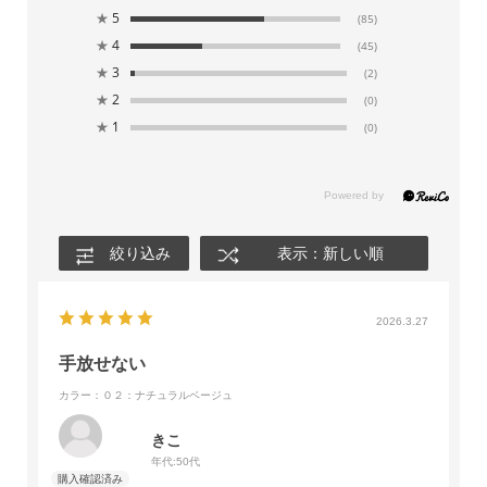
★
5
(85)
★
4
(45)
★
3
(2)
★
2
(0)
★
1
(0)
絞り込み
表示：新しい順
2026.3.27
手放せない
カラー：０２：ナチュラルベージュ
きこ
年代:
50代