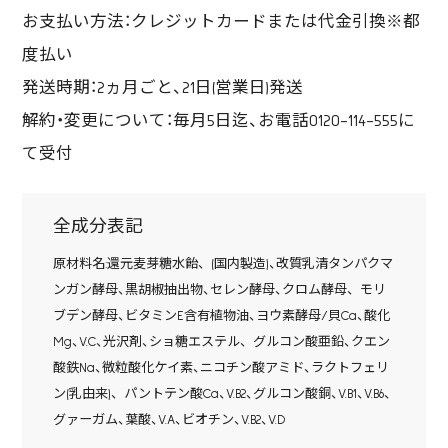
お支払い方法：クレジットカードまたは代金引換※都
度払い
発送時期：2ヵ月ごと、21日(営業日)発送
解約・変更について：毎月5日迄、お電話0120-114-555に
て受付
全成分表記
原材料名:還元麦芽糖水飴、 (国内製造)、改質乳清タンパクマ
ンガン酵母、黒胡椒抽出物、セレン酵母、クロム酵母、 モリ
ブデン酵母、ビタミンE含有植物油、ヨウ素酵母/貝Ca、酸化
Mg、V.C、光沢剤、ショ糖エステル、 グルコン酸亜鉛、クエン
酸鉄Na、微粒酸化ケイ素、ニコチン酸アミド、ラクトフェリ
ン(乳由来)、 パントテン酸Ca、V.B2、グルコン酸銅、V.B1、V.B6、
グァーガム、葉酸、V.A、ビオチン、V.B2、V.D