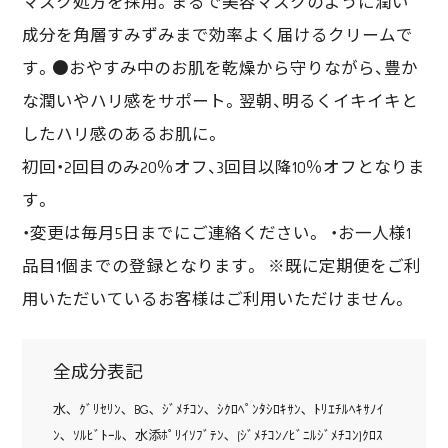
マスク処方を採用。まるで美容マスクのように潤い
成分を角層すみずみまで効率よく届けるクリームで
す。●おやすみ中のお肌を乾燥から守りながら、豊か
な潤いやハリ感をサポート。翌朝、明るくイキイキと
したハリ感のあるお肌に。
初回・2回目のみ20％オフ、3回目以降10％オフとなりま
す。
・変更は毎月5日までにご連絡ください。 ・お一人様1
品目1個までの登録となります。 ※既に定期便をご利
用いただいているお客様はご利用いただけません。
全成分表記
水､ ｸﾞﾘｾﾘﾝ､ BG､ ｼﾞﾒﾁｺﾝ､ ｼｸﾛﾍﾟﾝﾀｼﾛｷｻﾝ､ ﾄﾘｴﾁﾙﾍｷｻﾉｲ
ﾝ､ ｿﾙﾋﾞﾄｰﾙ､ 水添ﾎﾟﾘｲｿﾌﾞﾃﾝ､ (ｼﾞﾒﾁｺﾝ/ﾋﾞﾆﾙｼﾞﾒﾁｺﾝ)ｸﾛｽ