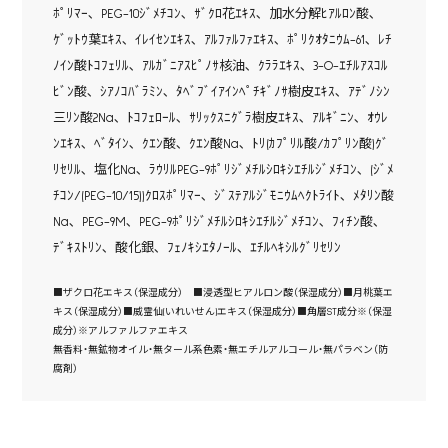
ﾎﾟﾘﾏｰ､ PEG-10ｼﾞﾒﾁｺﾝ､ ｻﾞｸﾛ花ｴｷｽ､ 加水分解ﾋｱﾙﾛﾝ酸､
ｹﾞｯﾄｳ葉ｴｷｽ､ ｲﾚｲｾﾝｴｷｽ､ ｱﾙﾌｧﾙﾌｧｴｷｽ､ ﾎﾟﾘｸｵﾀﾆｳﾑ-61､ ﾚﾁ
ﾉｲﾝ酸ﾄｺﾌｪﾘﾙ､ ｱﾙｶﾞﾆｱｽﾋﾟﾉｻ核油､ ｸﾗﾗｴｷｽ､ 3-O-ｴﾁﾙｱｽｺﾙ
ﾋﾞﾝ酸､ ｼｱﾉｺﾊﾞﾗﾐﾝ､ ﾀﾍﾞﾌﾞｲｱｲﾝﾍﾟﾁｷﾞﾉｻ樹皮ｴｷｽ､ ｱﾃﾞﾉｼﾝ
三ﾘﾝ酸2Na､ ﾄｺﾌｪﾛｰﾙ､ ｻﾘｯｸｽﾆｸﾞﾗ樹皮ｴｷｽ､ ｱﾙｷﾞﾆﾝ､ ｵｳﾚ
ﾝｴｷｽ､ ﾍﾞﾀｲﾝ､ ｸｴﾝ酸､ ｸｴﾝ酸Na､ ﾄﾘ(ｶﾌﾟﾘﾙ酸/ｶﾌﾟﾘﾝ酸)ｸﾞ
ﾘｾﾘﾙ､ 塩化Na､ ﾗｳﾘﾙPEG-9ﾎﾟﾘｼﾞﾒﾁﾙｼﾛｷｼｴﾁﾙｼﾞﾒﾁｺﾝ､ (ｼﾞﾒ
ﾁｺﾝ/(PEG-10/15))ｸﾛｽﾎﾟﾘﾏｰ､ ｼﾞｽﾃｱﾙｼﾞﾓﾆｳﾑﾍｸﾄﾗｲﾄ､ ﾒﾀﾘﾝ酸
Na､ PEG-9M､ PEG-9ﾎﾟﾘｼﾞﾒﾁﾙｼﾛｷｼｴﾁﾙｼﾞﾒﾁｺﾝ､ ﾌｨﾁﾝ酸､
ﾃﾞｷｽﾄﾘﾝ､ 酸化銀､ ﾌｪﾉｷｼｴﾀﾉｰﾙ､ ｴﾁﾙﾍｷｼﾙｸﾞﾘｾﾘﾝ
■ザクロ花エキス（保湿成分） ■浸透型ヒアルロン酸（保湿成分）■月桃葉エ
キス（保湿成分）■威霊仙(いれいせん)エキス（保湿成分）■角層ST成分※（保湿
成分）※アルファルファエキス
無香料・無鉱物オイル・無タール系色素・無エチルアルコール・無パラベン（防
腐剤）