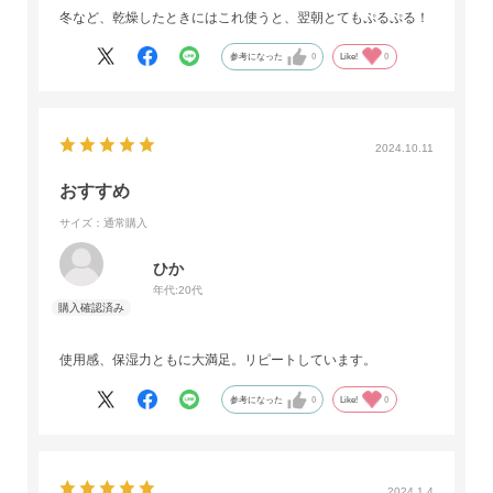
冬など、乾燥したときにはこれ使うと、翌朝とてもぷるぷる！
参考になった
0
Like!
0
2024.10.11
おすすめ
サイズ：通常購入
ひか
年代:
20代
使用感、保湿力ともに大満足。リピートしています。
参考になった
0
Like!
0
2024.1.4