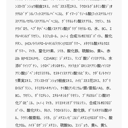
ﾝｽｶｲｶﾞﾝｼｮｳ樹皮ｴｷｽ､ ﾊｲﾋﾞｽｶｽ花ｴｷｽ､ ﾗｳﾛｲﾙｸﾞﾙﾀﾐﾝ酸ｼﾞ(ｵ
ｸﾁﾙﾄﾞﾃﾞｼﾙ/ﾌｨﾄｽﾃﾘﾙ/ﾍﾞﾍﾆﾙ)､ ﾀﾞｲﾏｰｼﾞﾘﾉｰﾙ酸(ﾌｨﾄｽﾃﾘﾙ/ｲｿ
ｽﾃｱﾘﾙ/ｾﾁﾙ/ｽﾃｱﾘﾙ/ﾍﾞﾍﾆﾙ)､ ｸﾞﾘﾁﾙﾚﾁﾝ酸ｽﾃｱﾘﾙ､ ﾜｾﾘﾝ､ ｶﾙ
ﾅｳﾊﾞﾛｳ､ ﾍﾌﾟﾀ(ﾍﾞﾍﾝ酸/ｽﾃｱﾘﾝ酸)ﾎﾟﾘｸﾞﾘｾﾘﾙ-10､ 水､ BG､ ｴ
ﾁﾙﾍｷｼﾙｸﾞﾘｾﾘﾝ､ ﾄｺﾌｪﾛｰﾙ､ (+/-) 合成ﾌﾙｵﾛﾌﾛｺﾞﾊﾟｲﾄ､ 酸化
ﾁﾀﾝ､ (HDI/ﾄﾘﾒﾁﾛｰﾙﾍｷｼﾙﾗｸﾄﾝ)ｸﾛｽﾎﾟﾘﾏｰ､ ﾒﾀｸﾘﾙ酸ﾒﾁﾙｸﾛｽ
ﾎﾟﾘﾏｰ､ ﾏｲｶ､ 窒化ﾎｳ素､ ｼﾘｶ､ 酸化鉄､ 硫酸Ba､ 黄4､ 赤
226 B(MEDIUM)． C(DARK)： ｼﾞﾒﾁｺﾝ､ ﾘﾝｺﾞ酸ｼﾞｲｿｽﾃｱﾘﾙ､ 水
添ﾎﾟﾘｲｿﾌﾞﾃﾝ､ ｼｸﾛﾍﾟﾝﾀｼﾛｷｻﾝ､ ﾃﾄﾗ(ﾋﾄﾞﾛｷｼｽﾃｱﾘﾝ酸/ｲｿｽﾃ
ｱﾘﾝ酸)ｼﾞﾍﾟﾝﾀｴﾘｽﾘﾁﾙ､ ｾｽｷｲｿｽﾃｱﾘﾝ酸ｿﾙﾋﾞﾀﾝ､ ｸﾀﾞﾓﾉﾄｹｲｿ
ｳ果実ｴｷｽ､ ﾌﾗﾝｽｶｲｶﾞﾝｼｮｳ樹皮ｴｷｽ､ ﾊｲﾋﾞｽｶｽ花ｴｷｽ､ ｶﾌﾟﾘ
ﾛｲﾙｸﾞﾘｼﾝ､ ﾄﾘｴﾁﾙﾍｷｻﾉｲﾝ､ ｹｲ酸(ｱﾝﾓﾆｳﾑ/銀/亜鉛/Al)､ 水､
BG､ ﾜｾﾘﾝ､ ﾎﾟﾘｴﾁﾚﾝ､ ｴﾁﾙﾍｷｼﾙｸﾞﾘｾﾘﾝ､ ﾌﾞﾁﾙｶﾙﾊﾞﾐﾝ酸ﾖｳ
化ﾌﾟﾛﾋﾟﾆﾙ､ (+/-) ﾏｲｶ､ ﾄﾘｴﾄｷｼｶﾌﾟﾘﾘﾙｼﾗﾝ､ 合成ﾌﾙｵﾛﾌﾛｺﾞ
ﾊﾟｲﾄ､ 酸化ﾁﾀﾝ､ ﾀﾙｸ､ ﾗｳﾛｲﾙﾘｼﾝ､ 酸化鉄､ ﾎﾟﾘﾒﾀｸﾘﾙ酸ﾒﾁ
ﾙ､ ﾗｳﾘﾝ酸亜鉛､ ｼﾘｶ､ (ｼﾞﾒﾁｺﾝ/ﾋﾞﾆﾙｼﾞﾒﾁｺﾝ)ｸﾛｽﾎﾟﾘﾏｰ､ 酸
化ｸﾛﾑ､ ﾊｲﾄﾞﾛｹﾞﾝｼﾞﾒﾁｺﾝ､ 硫酸Ba､ ｺﾝｼﾞｮｳ､ 黄4､ 黄5､