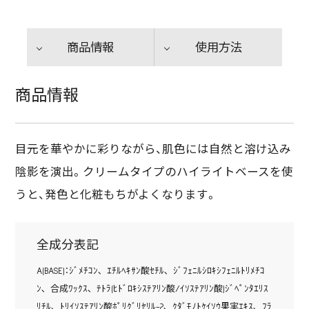
商品情報
使用方法
商品情報
目元を華やかに彩りながら、肌色には自然と溶け込み
陰影を演出。クリームタイプのハイライトベースを使
うと、発色と化粧もちがよくなります。
全成分表記
A(BASE)：ｼﾞﾒﾁｺﾝ､ ｴﾁﾙﾍｷｻﾝ酸ｾﾁﾙ､ ｼﾞﾌｪﾆﾙｼﾛｷｼﾌｪﾆﾙﾄﾘﾒﾁｺ
ﾝ､ 合成ﾜｯｸｽ､ ﾃﾄﾗ(ﾋﾄﾞﾛｷｼｽﾃｱﾘﾝ酸/ｲｿｽﾃｱﾘﾝ酸)ｼﾞﾍﾟﾝﾀｴﾘｽ
ﾘﾁﾙ､ ﾄﾘｲｿｽﾃｱﾘﾝ酸ﾎﾟﾘｸﾞﾘｾﾘﾙ-2､ ｸﾀﾞﾓﾉﾄｹｲｿｳ果実ｴｷｽ､ ﾌﾗ