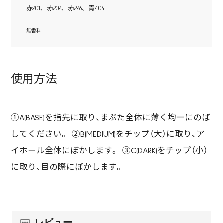
赤201､ 赤202､ 赤226､ 青404
無香料
使用方法
①A(BASE)を指先に取り、まぶた全体に薄く均一にのば
してください。 ②B(MEDIUM)をチップ（大）に取り、ア
イホール全体にぼかします。 ③C(DARK)をチップ（小）
に取り、目の際にぼかします。
レビュー