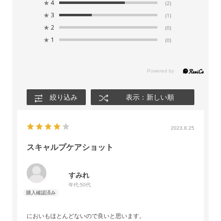
★
4
(2)
★
3
(1)
★
2
(0)
★
1
(0)
絞り込み
表示：新しい順
2023.8.25
スキャルプケアショット
すみれ
年代:
50代
においもほとんどないので良いと思います。