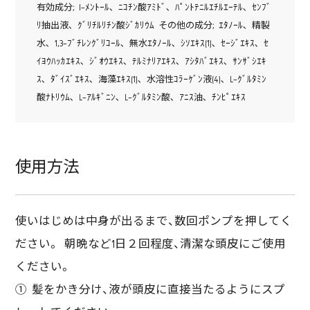
有効成分; l-ﾒﾝﾄｰﾙ､ ﾆｺﾁﾝ酸ｱﾐﾄﾞ､ ﾊﾟﾝﾄﾃﾆﾙｴﾁﾙｴｰﾃﾙ､ ｾﾝﾌﾞ
ﾘ抽出液､ ｸﾞﾘﾁﾙﾘﾁﾝ酸ｼﾞｶﾘｳﾑ その他の成分; ｴﾀﾉｰﾙ､ 精製
水､ 1,3-ﾌﾞﾁﾚﾝｸﾞﾘｺｰﾙ､ 無水ｴﾀﾉｰﾙ､ ｼｿｴｷｽ(1)､ ｾｰｼﾞｴｷｽ､ ｾ
ｲﾖｳﾊｯｶｴｷｽ､ ｼﾞｵｳｴｷｽ､ ﾃﾙﾐﾅﾘｱｴｷｽ､ ｱｼﾀﾊﾞｴｷｽ､ ｻﾝｻﾞｼｴｷ
ｽ､ ﾀﾞｲｽﾞｴｷｽ､ 海藻ｴｷｽ(1)､ 水溶性ｺﾗｰｹﾞﾝ液(4)､ L-ｸﾞﾙﾀﾐﾝ
酸ﾅﾄﾘｳﾑ､ L-ｱﾙｷﾞﾆﾝ､ L-ｸﾞﾙﾀﾐﾝ酸､ ｱﾆｽ油､ ﾁﾝﾋﾟｴｷｽ
使用方法
使いはじめは中身が出るまで、数回ポンプを押してく
ださい。 朝晩など1日２回程度、清潔な頭皮にご使用
ください。
① 髪をかき分け、液が頭皮に直接当たるようにスプ