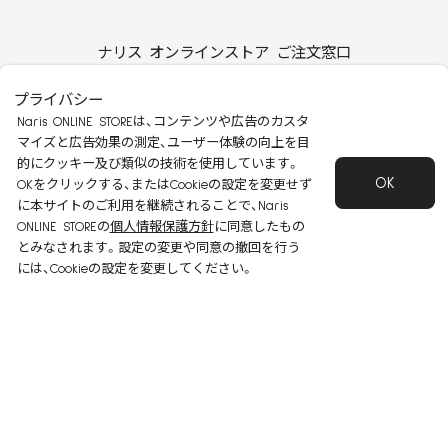
ナリス オンラインストア ご注文窓口
0120-114-555
プライバシー
受付時間：9～20時
※日・祝・夏季休暇・年末年始を除く
Naris ONLINE STOREは、コンテンツや広告のカスタ
マイズと広告効果の測定、ユーザー体験の向上を目
的にクッキー及び類似の技術を使用しています。
OK
OKをクリックする、またはCookieの設定を変更せず
シリーズ
ショッピングガイド
に本サイトのご利用を継続されることで、Naris
ONLINE STOREの
個人情報保護方針
に同意したもの
美容情報
よくあるご質問
とみなされます。設定の変更や同意の撤回を行う
には、Cookieの設定を変更してください。
お知らせ
お問い合わせ
安心して安全にご使用いただくために
特定商取引法に基づく表記
会社概要
個人情報保護方針
会員規約