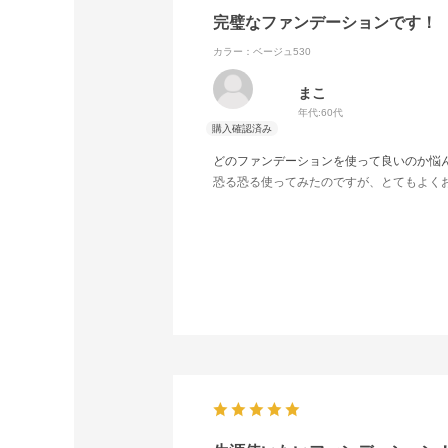
完璧なファンデーションです！
カラー：ベージュ530
まこ
年代:
60代
どのファンデーションを使って良いのか悩
恐る恐る使ってみたのですが、とてもよく
優しいファンデーションだと実感しました｡
そして、付けているとお肌がとても綺麗に
このファンデーションは、これからもずっ