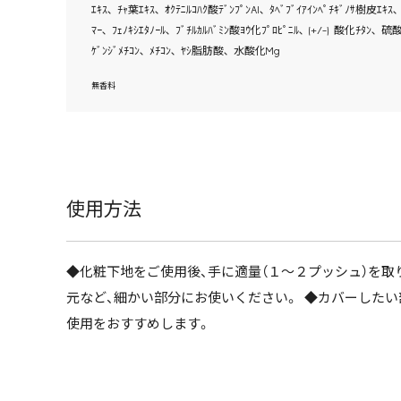
ｴｷｽ､ ﾁｬ葉ｴｷｽ､ ｵｸﾃﾆﾙｺﾊｸ酸ﾃﾞﾝﾌﾟﾝAl､ ﾀﾍﾞﾌﾞｲｱｲﾝﾍﾟﾁｷﾞﾉｻ樹皮ｴｷｽ､ 
ﾏｰ､ ﾌｪﾉｷｼｴﾀﾉｰﾙ､ ﾌﾞﾁﾙｶﾙﾊﾞﾐﾝ酸ﾖｳ化ﾌﾟﾛﾋﾟﾆﾙ､ (+/-) 酸化ﾁﾀﾝ､ 硫
ｹﾞﾝｼﾞﾒﾁｺﾝ､ ﾒﾁｺﾝ､ ﾔｼ脂肪酸､ 水酸化Mg
無香料
使用方法
◆化粧下地をご使用後、手に適量（１～２プッシュ）を取
元など、細かい部分にお使いください。 ◆カバーした
使用をおすすめします。