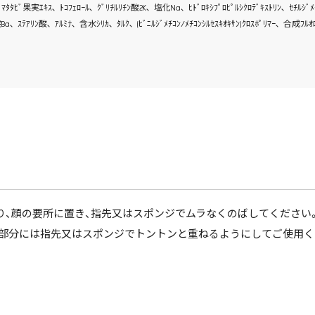
ﾏﾀﾀﾋﾞ果実ｴｷｽ､ ﾄｺﾌｪﾛｰﾙ､ ｸﾞﾘﾁﾙﾘﾁﾝ酸2K､ 塩化Na､ ﾋﾄﾞﾛｷｼﾌﾟﾛﾋﾟﾙｼｸﾛﾃﾞｷｽﾄﾘﾝ､ ｾﾁﾙｼﾞﾒﾁ
酸Ba､ ｽﾃｱﾘﾝ酸､ ｱﾙﾐﾅ､ 含水ｼﾘｶ､ ﾀﾙｸ､ (ﾋﾞﾆﾙｼﾞﾒﾁｺﾝ/ﾒﾁｺﾝｼﾙｾｽｷｵｷｻﾝ)ｸﾛｽﾎﾟﾘﾏｰ､ 合成ﾌ
り、顔の要所に置き、指先又はスポンジでムラなくのばしてください。
い部分には指先又はスポンジでトントンと重ねるようにしてご使用く