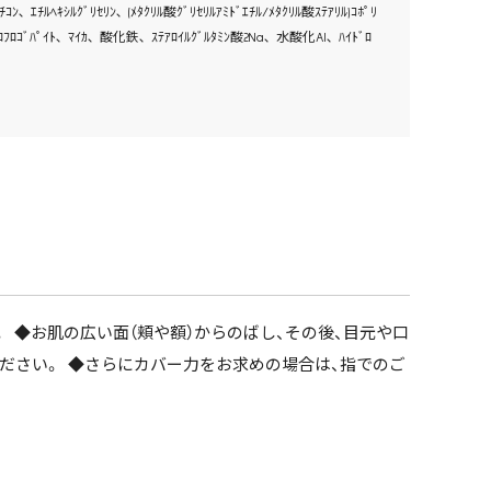
ｺﾝ､ ｴﾁﾙﾍｷｼﾙｸﾞﾘｾﾘﾝ､ (ﾒﾀｸﾘﾙ酸ｸﾞﾘｾﾘﾙｱﾐﾄﾞｴﾁﾙ/ﾒﾀｸﾘﾙ酸ｽﾃｱﾘﾙ)ｺﾎﾟﾘ
ﾙｵﾛﾌﾛｺﾞﾊﾟｲﾄ､ ﾏｲｶ､ 酸化鉄､ ｽﾃｱﾛｲﾙｸﾞﾙﾀﾐﾝ酸2Na､ 水酸化Al､ ﾊｲﾄﾞﾛ
 ◆お肌の広い面（頬や額）からのばし、その後、目元や口
ださい。 ◆さらにカバー力をお求めの場合は、指でのご