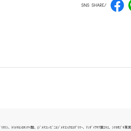
SNS SHARE/
 ｸﾞﾘｾﾘﾝ､ ﾄﾘﾒﾁﾙｼﾛｷｼｹｲ酸､ (ｼﾞﾒﾁｺﾝ/ﾋﾞﾆﾙｼﾞﾒﾁｺﾝ)ｸﾛｽﾎﾟﾘﾏｰ､ ﾃﾝﾀﾞｲｳﾔｸ葉ｴｷｽ､ ｼﾏﾎｵｽﾞ