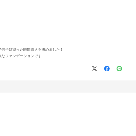
！
！
半信半疑塗った瞬間購入を決めました！
強なファンデーションです