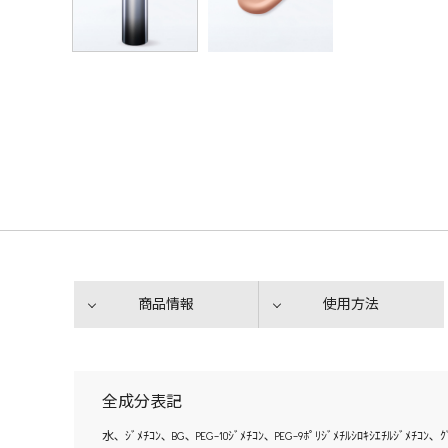
商品情報
使用方法
全成分表記
水､ ｼﾞﾒﾁｺﾝ､ BG､ PEG-10ｼﾞﾒﾁｺﾝ､ PEG-9ﾎﾟﾘｼﾞﾒﾁﾙｼﾛｷｼｴﾁﾙｼﾞﾒﾁｺﾝ､