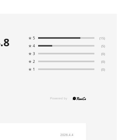
.8
★
5
(15)
★
4
(5)
★
3
(0)
★
2
(0)
★
1
(0)
2026.4.4