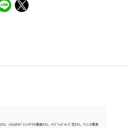
ｷ果実ｴｷｽ､ ｼﾄﾙｽ(ﾀﾁﾊﾞﾅ/ﾚﾁｸﾗﾀ)果皮ｴｷｽ､ ﾊｲﾌﾞﾘｯﾄﾞﾛｰｽﾞ花ｴｷｽ､ ﾃﾝﾆﾝｶ果実