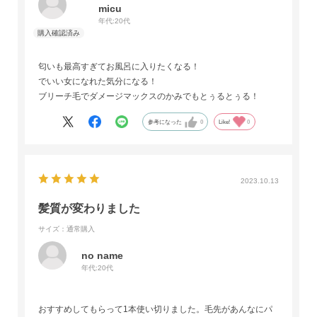
micu
年代:
20代
匂いも最高すぎてお風呂に入りたくなる！
でいい女になれた気分になる！
ブリーチ毛でダメージマックスのかみでもとぅるとぅる！
参考になった
0
Like!
0
2023.10.13
髪質が変わりました
サイズ：通常購入
no name
年代:
20代
おすすめしてもらって1本使い切りました。毛先があんなにパ