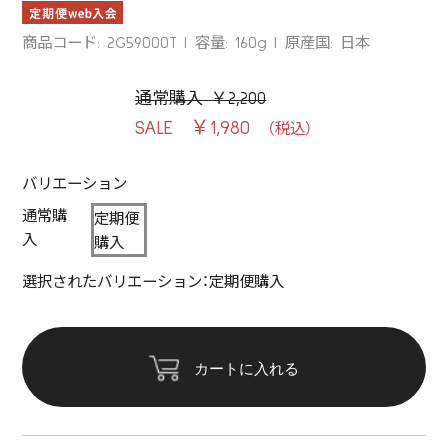
商品コード: 2G59000T
容量: 160g
原産国: 日本
通常購入 ￥2,200
￥1,980
バリエーション
通常購
定期便
入
購入
選択されたバリエーション：定期便購入
カートに入れる