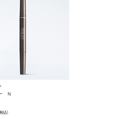
ア
ー N