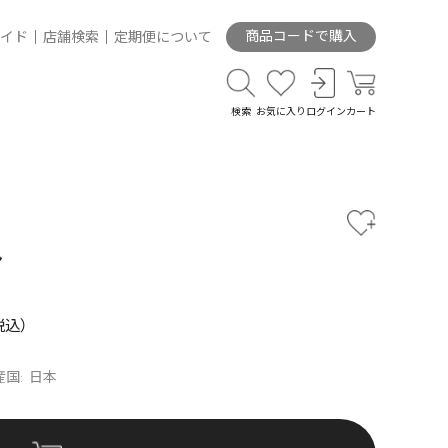
商品コードで購入
イド
店舗検索
定期便について
検索
お気に入り
ログイン
カート
シ
産国: 日本