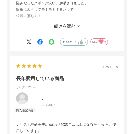
悩みだったスポンジ洗い。解消されました。
簡単にぬらしてモミモミするだけで、
綺麗に落ちる！
匂いもないし
続きを読む
たっぷり量もあるし
コスパ良しと思います。
参考になった
0
Like!
0
2025.10.15
長年愛用している商品
サイズ：250mL
t
年代:
40代
ナリス化粧品を使い始めた頃(20年…以上になるかと)から、使
用しています。