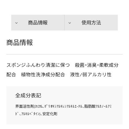
商品情報
使用方法
商品情報
スポンジふんわり清潔に保つ 殺菌・消臭・柔軟成分
配合 植物性洗浄成分配合 液性/弱アルカリ性
全成分表記
界面活性剤(31.0%、ﾎﾟﾘｵｷｼｱﾙｷﾚﾝｱﾙｷﾙｴ-ﾃﾙ、脂肪酸ｱﾙｶﾉｰﾙｱﾐ
ﾄﾞ、ｱﾙｷﾙﾍﾞﾀｲﾝ)、安定化剤