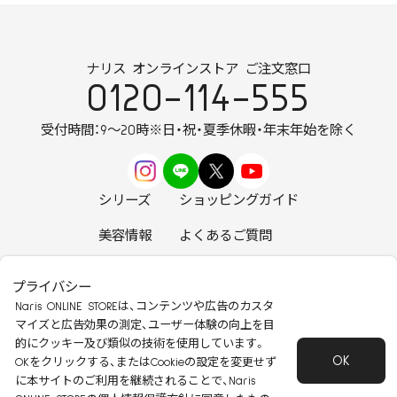
ナリス オンラインストア ご注文窓口
0120-114-555
受付時間：9～20時
※日・祝・夏季休暇・年末年始を除く
シリーズ
ショッピングガイド
美容情報
よくあるご質問
お知らせ
お問い合わせ
プライバシー
Naris ONLINE STOREは、コンテンツや広告のカスタ
マイズと広告効果の測定、ユーザー体験の向上を目
的にクッキー及び類似の技術を使用しています。
OK
安心して安全にご使用いただくために
OKをクリックする、またはCookieの設定を変更せず
に本サイトのご利用を継続されることで、Naris
特定商取引法に基づく表記
会社概要