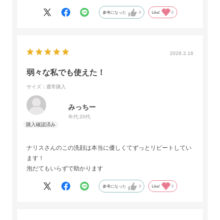
詰替用も出ると嬉しいです。
参考になった
0
Like!
0
2026.2.16
弱々な私でも使えた！
サイズ：通常購入
みっちー
年代:
20代
ナリスさんのこの洗顔は本当に優しくてずっとリピートしてい
ます！
泡だてもいらずで助かります
参考になった
0
Like!
0