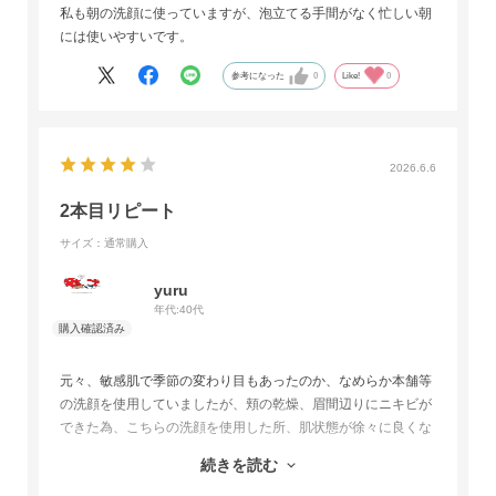
私も朝の洗顔に使っていますが、泡立てる手間がなく忙しい朝
には使いやすいです。
参考になった
0
Like!
0
2026.6.6
2本目リピート
サイズ：通常購入
yuru
年代:
40代
元々、敏感肌で季節の変わり目もあったのか、なめらか本舗等
の洗顔を使用していましたが、頬の乾燥、眉間辺りにニキビが
できた為、こちらの洗顔を使用した所、肌状態が徐々に良くな
ってきている事を感じました。
続きを読む
泡がきめ細かく、無香料な所が気を入っております。