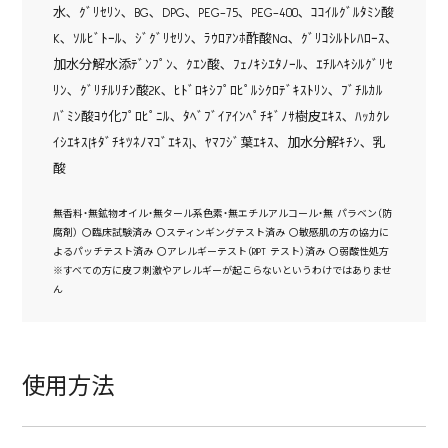
水､ ｸﾞﾘｾﾘﾝ､ BG､ DPG､ PEG-75､ PEG-400､ ｺｺｲﾙｸﾞﾙﾀﾐﾝ酸
K､ ｿﾙﾋﾞﾄｰﾙ､ ｼﾞｸﾞﾘｾﾘﾝ､ ﾗｳﾛｱﾝﾎ酢酸Na､ ｸﾞﾘｺｼﾙﾄﾚﾊﾛｰｽ､
加水分解水添ﾃﾞﾝﾌﾟﾝ､ ｸｴﾝ酸､ ﾌｪﾉｷｼｴﾀﾉｰﾙ､ ｴﾁﾙﾍｷｼﾙｸﾞﾘｾ
ﾘﾝ､ ｸﾞﾘﾁﾙﾘﾁﾝ酸2K､ ﾋﾄﾞﾛｷｼﾌﾟﾛﾋﾟﾙｼｸﾛﾃﾞｷｽﾄﾘﾝ､ ﾌﾞﾁﾙｶﾙ
ﾊﾞﾐﾝ酸ﾖｳ化ﾌﾟﾛﾋﾟﾆﾙ､ ﾀﾍﾞﾌﾞｲｱｲﾝﾍﾟﾁｷﾞﾉｻ樹皮ｴｷｽ､ ﾊｯｶｸﾚ
ｲｼｴｷｽ(ｷﾀﾞﾁｷﾂﾈﾉﾏｺﾞｴｷｽ)､ ﾔﾏﾌｼﾞ葉ｴｷｽ､ 加水分解ｷﾁﾝ､ 乳
酸
無香料・無鉱物オイル・無タール系色素・無エチルアルコール・無 パラベン（防
腐剤） 〇臨床試験済み 〇スティンギングテスト済み 〇敏感肌の方の協力に
よるパッチテスト済み 〇アレルギーテスト（RIPT テスト）済み 〇弱酸性処方
※すべての方に皮フ刺激やアレルギーが起こらないというわけではありませ
ん
使用方法