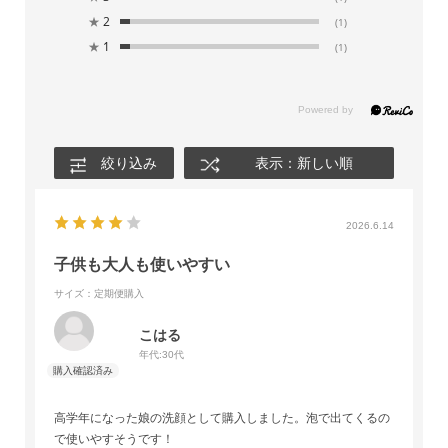
★
2
(1)
★
1
(1)
絞り込み
表示：新しい順
2026.6.14
子供も大人も使いやすい
サイズ：定期便購入
こはる
年代:
30代
高学年になった娘の洗顔として購入しました。泡で出てくるの
で使いやすそうです！