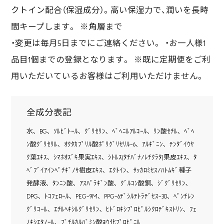
クトイン配合（保湿成分）。高い保湿力で、潤いを長時
間キープします。 ※角層まで
・変更は毎月5日までにご連絡ください。 ・お一人様1
品目1個までの登録となります。 ※既に定期便をご利
用いただいているお客様はご利用いただけません。
全成分表記
水､ BG､ ｿﾙﾋﾞﾄｰﾙ､ ｸﾞﾘｾﾘﾝ､ ﾍﾞﾍﾆﾙｱﾙｺｰﾙ､ ﾘﾝ酸ｾﾁﾙ､ ﾍﾞﾍ
ﾝ酸ｸﾞﾘｾﾘﾙ､ ｵｸﾀｶﾌﾟﾘﾙ酸ﾎﾟﾘｸﾞﾘｾﾘﾙ-6､ ｱﾙｷﾞﾆﾝ､ ﾃﾝﾀﾞｲｳﾔ
ｸ葉ｴｷｽ､ ｼﾏﾎｵｽﾞｷ果実ｴｷｽ､ ｼﾄﾙｽ(ﾀﾁﾊﾞﾅ/ﾚﾁｸﾗﾀ)果皮ｴｷｽ､ ﾀ
ﾍﾞﾌﾞｲｱｲﾝﾍﾟﾁｷﾞﾉｻ樹皮ｴｷｽ､ ｴｸﾄｲﾝ､ ｻｯｶﾛﾐｾｽ/ﾊﾄﾑｷﾞ種子
発酵液､ ﾀﾝﾆﾝ酸､ ｱｽﾊﾟﾗｷﾞﾝ酸､ ｸﾞﾙｺﾝ酸銅､ ｼﾞｸﾞﾘｾﾘﾝ､
DPG､ ﾄｺﾌｪﾛｰﾙ､ PEG-9M､ PPG-6ﾃﾞｼﾙﾃﾄﾗﾃﾞｾｽ-30､ ﾍﾟﾝﾁﾚﾝ
ｸﾞﾘｺｰﾙ､ ｴﾁﾙﾍｷｼﾙｸﾞﾘｾﾘﾝ､ ﾋﾄﾞﾛｷｼﾌﾟﾛﾋﾟﾙｼｸﾛﾃﾞｷｽﾄﾘﾝ､ ﾌｪ
ﾉｷｼｴﾀﾉｰﾙ､ ﾌﾞﾁﾙｶﾙﾊﾞﾐﾝ酸ﾖｳ化ﾌﾟﾛﾋﾟﾆﾙ