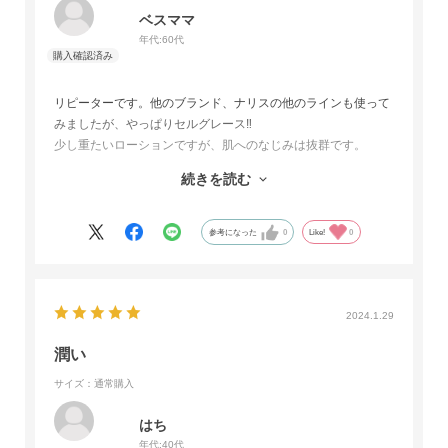
ベスママ
年代:
60代
リピーターです。他のブランド、ナリスの他のラインも使って
みましたが、やっぱりセルグレース‼️
少し重たいローションですが、肌へのなじみは抜群です。
ベタつきもなく肌が欲しているものを与えてあげるような付け
続きを読む
心地です。これからの季節は特に必要不可欠なローションで
す。
参考になった
0
Like!
0
2024.1.29
潤い
サイズ：通常購入
はち
年代:
40代