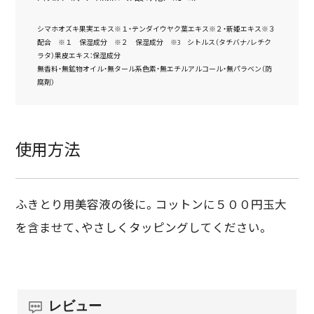
シマホオズキ果実エキス※１・テンダイウヤク葉エキス※２・新姫エキス※３
配合 ※１ 保湿成分 ※２ 保湿成分 ※3 シトルス（タチバナ/レチク
ラタ）果皮エキス：保湿成分
無香料・無鉱物オイル・無タール系色素・無エチルアルコール・無パラベン（防
腐剤）
使用方法
ふきとり用美容液の後に。コットンに５００円玉大
を含ませて、やさしくタッピングしてください。
レビュー