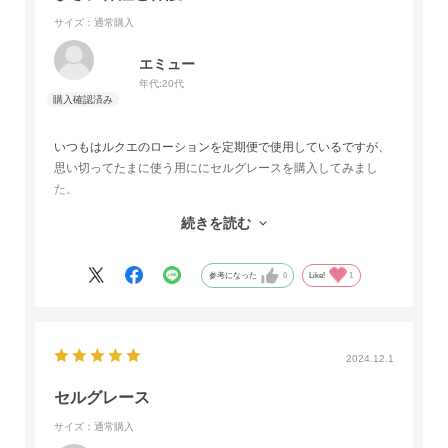
サイズ：通常購入
エミュー
年代:
20代
いつもはルクエのローションを定期便で使用しているですが、
思い切ってたまに使う用ににセルグレースを購入してみまし
た。
お肌に化粧水を入れた瞬間からミルクを塗ったようにモチモチ
続きを読む
になって使用した瞬間から感動しました！
お値段以上の価値を感じます。
頻繁には購入できませんが、セール価格とお財布状況からまた
参考になった
0
Like!
1
購入したいと思います。
2024.12.1
セルグレース
サイズ：通常購入