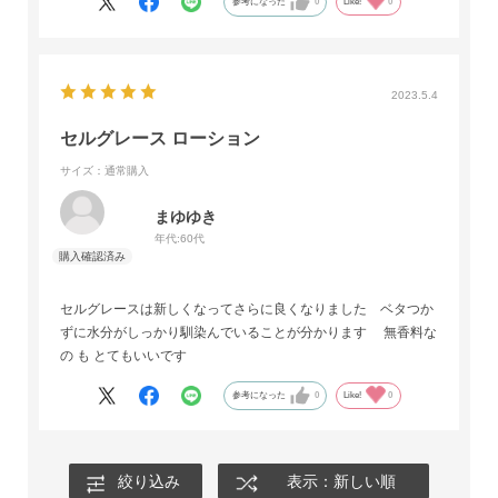
参考になった
0
Like!
0
2023.5.4
セルグレース ローション
サイズ：通常購入
まゆゆき
年代:
60代
セルグレースは新しくなってさらに良くなりました ベタつか
ずに水分がしっかり馴染んでいることが分かります 無香料な
の も とてもいいです
参考になった
0
Like!
0
絞り込み
表示：新しい順