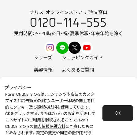
ナリス オンラインストア ご注文窓口
0120-114-555
受付時間：9～20時
※日・祝・夏季休暇・年末年始を除く
シリーズ
ショッピングガイド
美容情報
よくあるご質問
お知らせ
お問い合わせ
プライバシー
Naris ONLINE STOREは、コンテンツや広告のカスタ
マイズと広告効果の測定、ユーザー体験の向上を目
的にクッキー及び類似の技術を使用しています。
OK
安心して安全にご使用いただくために
OKをクリックする、またはCookieの設定を変更せず
に本サイトのご利用を継続されることで、Naris
特定商取引法に基づく表記
会社概要
ONLINE STOREの
個人情報保護方針
に同意したもの
個人情報保護方針
会員規約
とみなされます。設定の変更や同意の撤回を行う