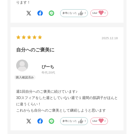
ります！
参考になった
0
Like!
0
2025.12.18
自分へのご褒美に
ぴーち
年代:
20代
週1回自分へのご褒美に続けています♪
3Dスフィアをした週としていない週で１週間の肌調子がほんと
に違うくらい！
これからも自分へのご褒美として継続しようと思います
参考になった
0
Like!
2