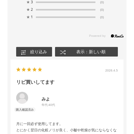
★
3
(0)
★
2
(0)
★
1
(0)
絞り込み
表示：新しい順
2026.4.5
リピ買いしてます
みよ
年代:
40代
月に一回必ず使用してます。
とにかく翌日の化粧ノリが良く、小皺や乾燥が気にならなくな