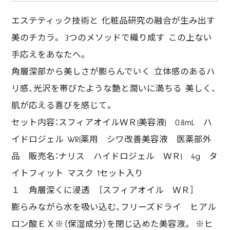
エステティック技術と 化粧品研究の融合が生み出す
美のチカラ。 3つのメソッドで織り成す この上ない
手応えをあなたへ。
角層深部から美しさが膨らんでいく 立体感のあるハ
リ感、光沢を帯びたような艶と潤いに満ちる 美しく、
肌が応える喜びを感じて。
セット内容：スフィアオイルＷＲ(美容液) 0.8mL ハ
イドロジェル WR(薬用 シワ改善美容液 医薬部外
品 販売名：ナリス ハイドロジェル ＷＲ) 4g タ
イトフィット マスク 1セット入り
１ 角層深くに浸透 ［スフィアオイル ＷＲ］
膨らみながら水を吸い込む、フリーズドライ ヒアル
ロン酸ＥＸ※（保湿成分）を閉じ込めた美容液。 ※ヒ