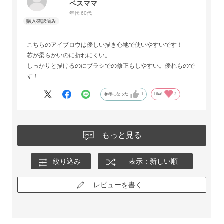
ベスママ
年代:
60代
こちらのアイブロウは優しい描き心地で使いやすいです！
芯が柔らかいのに折れにくい。
しっかりと描けるのにブラシでの修正もしやすい。優れもので
す！
参考になった
1
Like!
2
もっと見る
絞り込み
表示：新しい順
レビューを書く