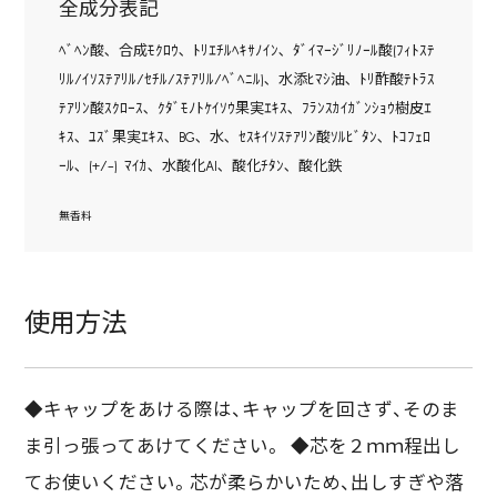
全成分表記
ﾍﾞﾍﾝ酸､ 合成ﾓｸﾛｳ､ ﾄﾘｴﾁﾙﾍｷｻﾉｲﾝ､ ﾀﾞｲﾏｰｼﾞﾘﾉｰﾙ酸(ﾌｨﾄｽﾃ
ﾘﾙ/ｲｿｽﾃｱﾘﾙ/ｾﾁﾙ/ｽﾃｱﾘﾙ/ﾍﾞﾍﾆﾙ)､ 水添ﾋﾏｼ油､ ﾄﾘ酢酸ﾃﾄﾗｽ
ﾃｱﾘﾝ酸ｽｸﾛｰｽ､ ｸﾀﾞﾓﾉﾄｹｲｿｳ果実ｴｷｽ､ ﾌﾗﾝｽｶｲｶﾞﾝｼｮｳ樹皮ｴ
ｷｽ､ ﾕｽﾞ果実ｴｷｽ､ BG､ 水､ ｾｽｷｲｿｽﾃｱﾘﾝ酸ｿﾙﾋﾞﾀﾝ､ ﾄｺﾌｪﾛ
ｰﾙ､ (+/-) ﾏｲｶ､ 水酸化Al､ 酸化ﾁﾀﾝ､ 酸化鉄
無香料
使用方法
◆キャップをあける際は、キャップを回さず、そのま
ま引っ張ってあけてください。 ◆芯を２ｍｍ程出し
てお使いください。芯が柔らかいため、出しすぎや落