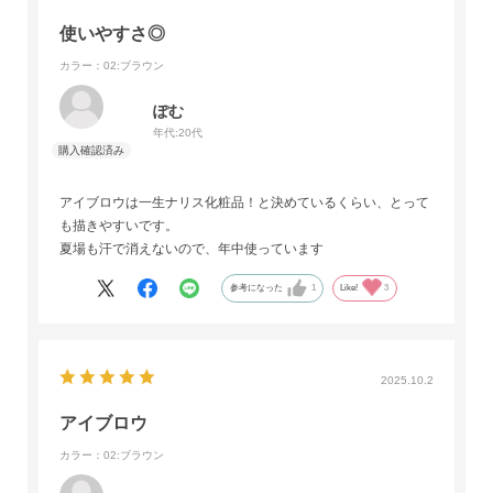
使いやすさ◎
カラー：02:ブラウン
ぽむ
年代:
20代
アイブロウは一生ナリス化粧品！と決めているくらい、とって
も描きやすいです。
夏場も汗で消えないので、年中使っています
参考になった
1
Like!
3
2025.10.2
アイブロウ
カラー：02:ブラウン