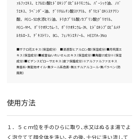
ｧﾙﾌｧｴｷｽ､ ﾋｱﾙﾛﾝ酸ﾋﾄﾞﾛｷｼﾌﾟﾛﾋﾟﾙﾄﾘﾓﾆｳﾑ､ ﾊﾟｰｼｯｸ油､ ﾉﾊﾞ
ﾗｴｷｽ､ ﾗﾍﾞﾝﾀﾞｰ油､ ｸﾞﾘﾁﾙﾚﾁﾝ酸ｽﾃｱﾘﾙ､ ﾎﾟﾘﾋﾄﾞﾛｷｼｽﾃｱﾘﾝ
酸､ PEG-50水添ﾋﾏｼ油､ ﾄﾘ(ｶﾌﾟﾘﾙ酸/ｶﾌﾟﾘﾝ酸)ｸﾞﾘｾﾘﾙ､
PEG-9M､ ﾎﾟﾘｸｵﾀﾆｳﾑ-7､ ﾎﾟﾘｸｵﾀﾆｳﾑ-39､ ﾋﾄﾞﾛｷｼﾌﾟﾛﾋﾟﾙﾒﾁ
ﾙｾﾙﾛｰｽ､ ﾃﾞｷｽﾄﾘﾝ､ BG､ ﾌｪﾉｷｼｴﾀﾉｰﾙ､ HEDTA-3Na
■ザクロ花エキス（保湿成分） ■浸透型ヒアルロン酸（保湿成分）■月桃葉エ
キス（保湿成分）■威霊仙(いれいせん)エキス（保湿成分）■角層ST成分※（保湿
成分）■ビデンスピローサエキス（皮フ保護成分）※アルファルファエキス
無香料・無鉱物オイル・無タール系色素・無エチルアルコール・無パラベン（防
腐剤）
使用方法
１．５ｃｍ位を手のひらに取り、水又はぬるま湯でよ
く泡立てて顔全体を洗い、その後、十分に洗い流して