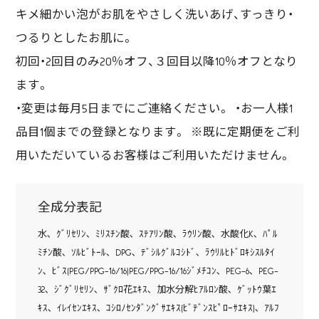
キメ細かい泡がお肌をやさしく洗いあげ、すっきり・
つるりとしたお肌に。
初回・2回目のみ20％オフ、３回目以降10％オフとなり
ます。
・変更は毎月5日までにご連絡ください。 ・お一人様1
品目1個までの登録となります。 ※既に定期便をご利
用いただいているお客様はご利用いただけません。
全成分表記
水､ ｸﾞﾘｾﾘﾝ､ ﾐﾘｽﾁﾝ酸､ ｽﾃｱﾘﾝ酸､ ﾗｳﾘﾝ酸､ 水酸化K､ ﾊﾟﾙ
ﾐﾁﾝ酸､ ｿﾙﾋﾞﾄｰﾙ､ DPG､ ﾃﾞｼﾙｸﾞﾙｺｼﾄﾞ､ ﾗｳﾘﾙﾋﾄﾞﾛｷｼｽﾙﾀｲ
ﾝ､ ﾋﾞｽ(PEG/PPG-16/16)PEG/PPG-16/16ｼﾞﾒﾁｺﾝ､ PEG-6､ PEG-
32､ ｼﾞｸﾞﾘｾﾘﾝ､ ｻﾞｸﾛ花ｴｷｽ､ 加水分解ﾋｱﾙﾛﾝ酸､ ｹﾞｯﾄｳ葉ｴ
ｷｽ､ ｲﾚｲｾﾝｴｷｽ､ ｺｼﾛﾉｾﾝﾀﾞﾝｸﾞｻｴｷｽ(ﾋﾞﾃﾞﾝｽﾋﾟﾛｰｻｴｷｽ)､ ｱﾙﾌ