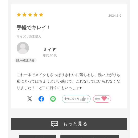
2024.8.6
手軽でキレイ！
サイズ：通常購入
ミィヤ
年代:
60代
これ一本でメイクもさっぱりきれいに落ちるし、洗い上がりも
私にとってはちょうどいい感じで、これなしではいられなくな
りました！！どこに行くにもいっしょ♥️
参考になった
0
Like!
0
もっと見る