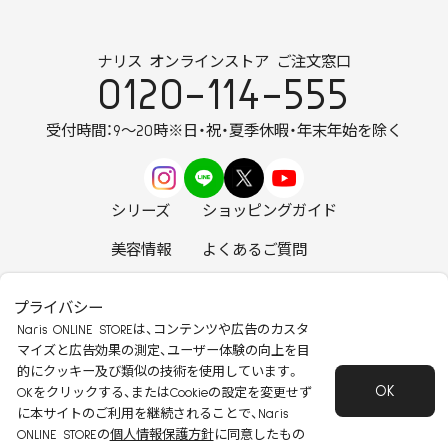
ナリス オンラインストア ご注文窓口
0120-114-555
受付時間：9～20時
※日・祝・夏季休暇・年末年始を除く
シリーズ
ショッピングガイド
美容情報
よくあるご質問
お知らせ
お問い合わせ
プライバシー
Naris ONLINE STOREは、コンテンツや広告のカスタ
マイズと広告効果の測定、ユーザー体験の向上を目
的にクッキー及び類似の技術を使用しています。
OK
安心して安全にご使用いただくために
OKをクリックする、またはCookieの設定を変更せず
に本サイトのご利用を継続されることで、Naris
特定商取引法に基づく表記
会社概要
ONLINE STOREの
個人情報保護方針
に同意したもの
個人情報保護方針
会員規約