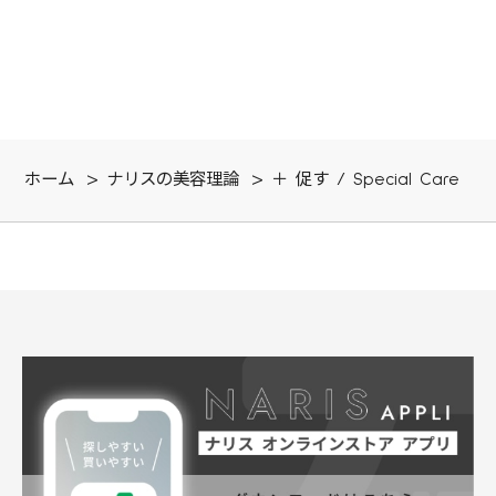
防
くしま
す
す。
ホーム
>
ナリスの美容理論
>
＋ 促す / Special Care