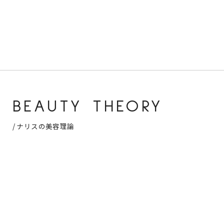
BEAUTY THEORY
/ ナリスの美容理論
除く /
整える /
与
Cleanser
Conditioner
Cr
洗う /