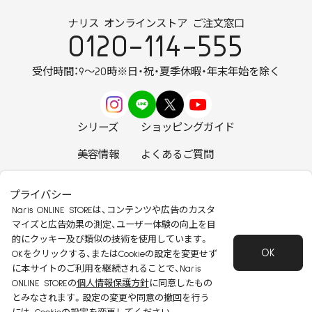
ナリス オンラインストア ご注文窓口
0120-114-555
受付時間：9～20時
※日・祝・夏季休暇・年末年始を除く
シリーズ
ショッピングガイド
美容情報
よくあるご質問
お知らせ
お問い合わせ
プライバシー
Naris ONLINE STOREは、コンテンツや広告のカスタ
マイズと広告効果の測定、ユーザー体験の向上を目
的にクッキー及び類似の技術を使用しています。
OK
安心して安全にご使用いただくために
OKをクリックする、またはCookieの設定を変更せず
に本サイトのご利用を継続されることで、Naris
特定商取引法に基づく表記
会社概要
ONLINE STOREの
個人情報保護方針
に同意したもの
個人情報保護方針
会員規約
とみなされます。設定の変更や同意の撤回を行う