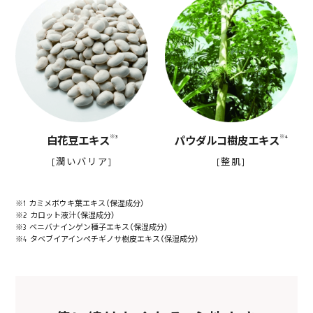
※3
※4
白花豆エキス
パウダルコ樹皮エキス
[潤いバリア]
[整肌]
※1 カミメボウキ葉エキス（保湿成分）
※2 カロット液汁（保湿成分）
※3 ベニバナインゲン種子エキス（保湿成分）
※4 タベブイアインペチギノサ樹皮エキス（保湿成分）