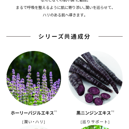
“なんとなくの肌不調”に着目。
まるで呼吸を整えるように肌に寄り添い、潤いを巡らせて、
ハリのある肌へ導きます。
シリーズ共通成分
※1
※2
ホーリーバジルエキス
黒ニンジンエキス
[潤い・ハリ]
[巡りサポート]