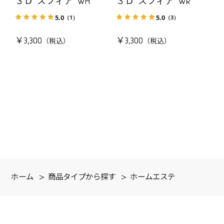
３Ｄ スフィア WH
３Ｄ スフィア WR
5.0
5.0
（1）
（3）
￥3,300
￥3,300
ホーム
>
商品タイプから探す
>
ホームエステ