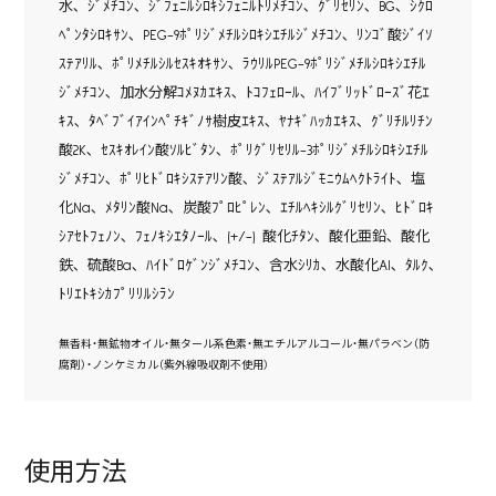
水､ ｼﾞﾒﾁｺﾝ､ ｼﾞﾌｪﾆﾙｼﾛｷｼﾌｪﾆﾙﾄﾘﾒﾁｺﾝ､ ｸﾞﾘｾﾘﾝ､ BG､ ｼｸﾛ
ﾍﾟﾝﾀｼﾛｷｻﾝ､ PEG-9ﾎﾟﾘｼﾞﾒﾁﾙｼﾛｷｼｴﾁﾙｼﾞﾒﾁｺﾝ､ ﾘﾝｺﾞ酸ｼﾞｲｿ
ｽﾃｱﾘﾙ､ ﾎﾟﾘﾒﾁﾙｼﾙｾｽｷｵｷｻﾝ､ ﾗｳﾘﾙPEG-9ﾎﾟﾘｼﾞﾒﾁﾙｼﾛｷｼｴﾁﾙ
ｼﾞﾒﾁｺﾝ､ 加水分解ｺﾒﾇｶｴｷｽ､ ﾄｺﾌｪﾛｰﾙ､ ﾊｲﾌﾞﾘｯﾄﾞﾛｰｽﾞ花ｴ
ｷｽ､ ﾀﾍﾞﾌﾞｲｱｲﾝﾍﾟﾁｷﾞﾉｻ樹皮ｴｷｽ､ ﾔﾅｷﾞﾊｯｶｴｷｽ､ ｸﾞﾘﾁﾙﾘﾁﾝ
酸2K､ ｾｽｷｵﾚｲﾝ酸ｿﾙﾋﾞﾀﾝ､ ﾎﾟﾘｸﾞﾘｾﾘﾙ-3ﾎﾟﾘｼﾞﾒﾁﾙｼﾛｷｼｴﾁﾙ
ｼﾞﾒﾁｺﾝ､ ﾎﾟﾘﾋﾄﾞﾛｷｼｽﾃｱﾘﾝ酸､ ｼﾞｽﾃｱﾙｼﾞﾓﾆｳﾑﾍｸﾄﾗｲﾄ､ 塩
化Na､ ﾒﾀﾘﾝ酸Na､ 炭酸ﾌﾟﾛﾋﾟﾚﾝ､ ｴﾁﾙﾍｷｼﾙｸﾞﾘｾﾘﾝ､ ﾋﾄﾞﾛｷ
ｼｱｾﾄﾌｪﾉﾝ､ ﾌｪﾉｷｼｴﾀﾉｰﾙ､ (+/-) 酸化ﾁﾀﾝ､ 酸化亜鉛､ 酸化
鉄､ 硫酸Ba､ ﾊｲﾄﾞﾛｹﾞﾝｼﾞﾒﾁｺﾝ､ 含水ｼﾘｶ､ 水酸化Al､ ﾀﾙｸ､
ﾄﾘｴﾄｷｼｶﾌﾟﾘﾘﾙｼﾗﾝ
無香料・無鉱物オイル・無タール系色素・無エチルアルコール・無パラベン（防
腐剤）・ノンケミカル（紫外線吸収剤不使用）
使用方法