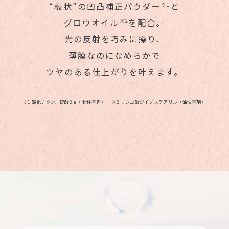
“板状”の凹凸補正パウダー
と
※1
グロウオイル
を配合。
※2
光の反射を巧みに操り、
薄膜なのになめらかで
ツヤのある仕上がりを叶えます。
※1 酸化チタン、硫酸B a（ 粉体基剤） ※2 リンゴ酸ジイソステアリル（油性基剤）