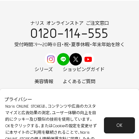
ナリス オンラインストア ご注文窓口
0120-114-555
受付時間：9～20時
※日・祝・夏季休暇・年末年始を除く
シリーズ
ショッピングガイド
美容情報
よくあるご質問
お知らせ
お問い合わせ
プライバシー
Naris ONLINE STOREは、コンテンツや広告のカスタ
マイズと広告効果の測定、ユーザー体験の向上を目
的にクッキー及び類似の技術を使用しています。
OK
安心して安全にご使用いただくために
OKをクリックする、またはCookieの設定を変更せず
に本サイトのご利用を継続されることで、Naris
特定商取引法に基づく表記
会社概要