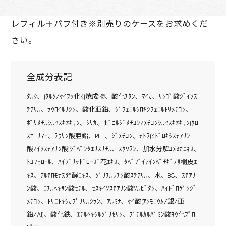
レフィル＋パフ付き※別売りのケースをお求めくだ
さい。
全成分表記
ﾀﾙｸ､ (ﾀﾙｸ/ｹｲﾌｯ化K)焼成物､ 酸化ﾁﾀﾝ､ ﾏｲｶ､ ﾘﾝｺﾞ酸ｼﾞｲｿｽ
ﾃｱﾘﾙ､ ﾗｳﾛｲﾙﾘｼﾝ､ 酸化亜鉛､ ｼﾞﾌｪﾆﾙｼﾛｷｼﾌｪﾆﾙﾄﾘﾒﾁｺﾝ､
ﾎﾟﾘﾒﾁﾙｼﾙｾｽｷｵｷｻﾝ､ ｼﾘｶ､ (ﾋﾞﾆﾙｼﾞﾒﾁｺﾝ/ﾒﾁｺﾝｼﾙｾｽｷｵｷｻﾝ)ｸﾛ
ｽﾎﾟﾘﾏｰ､ ﾗｳﾘﾝ酸亜鉛､ PET､ ｼﾞﾒﾁｺﾝ､ ﾃﾄﾗ(ﾋﾄﾞﾛｷｼｽﾃｱﾘﾝ
酸/ｲｿｽﾃｱﾘﾝ酸)ｼﾞﾍﾟﾝﾀｴﾘｽﾘﾁﾙ､ ｽｸﾜﾗﾝ､ 加水分解ｺﾒﾇｶｴｷｽ､
ﾄｺﾌｪﾛｰﾙ､ ﾊｲﾌﾞﾘｯﾄﾞﾛｰｽﾞ花ｴｷｽ､ ﾀﾍﾞﾌﾞｲｱｲﾝﾍﾟﾁｷﾞﾉｻ樹皮ｴ
ｷｽ､ ｱﾙﾃﾛﾓﾅｽ発酵ｴｷｽ､ ｸﾞﾘﾁﾙﾚﾁﾝ酸ｽﾃｱﾘﾙ､ 水､ BG､ ｽﾃｱﾘ
ﾝ酸､ ｴﾁﾙﾍｷｻﾝ酸ｾﾁﾙ､ ｾｽｷｲｿｽﾃｱﾘﾝ酸ｿﾙﾋﾞﾀﾝ､ ﾊｲﾄﾞﾛｹﾞﾝｼﾞ
ﾒﾁｺﾝ､ ﾄﾘｴﾄｷｼｶﾌﾟﾘﾘﾙｼﾗﾝ､ ｱﾙﾐﾅ､ ｹｲ酸(ｱﾝﾓﾆｳﾑ/銀/亜
鉛/Al)､ 酸化鉄､ ｴﾁﾙﾍｷｼﾙｸﾞﾘｾﾘﾝ､ ﾌﾞﾁﾙｶﾙﾊﾞﾐﾝ酸ﾖｳ化ﾌﾟﾛ