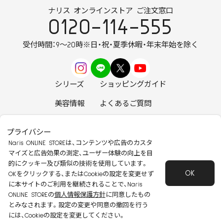
ナリス オンラインストア ご注文窓口
0120-114-555
受付時間：9～20時
※日・祝・夏季休暇・年末年始を除く
シリーズ
ショッピングガイド
美容情報
よくあるご質問
お知らせ
お問い合わせ
プライバシー
Naris ONLINE STOREは、コンテンツや広告のカスタ
マイズと広告効果の測定、ユーザー体験の向上を目
的にクッキー及び類似の技術を使用しています。
OK
安心して安全にご使用いただくために
OKをクリックする、またはCookieの設定を変更せず
に本サイトのご利用を継続されることで、Naris
特定商取引法に基づく表記
会社概要
ONLINE STOREの
個人情報保護方針
に同意したもの
個人情報保護方針
会員規約
とみなされます。設定の変更や同意の撤回を行う
には、Cookieの設定を変更してください。
Copyright 2022 Naris Cosmetics CO.,Ltd