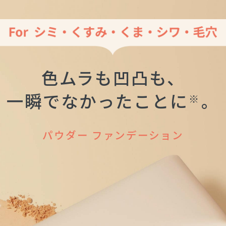
色ムラも凹凸も、
一瞬でなかったことに
。
※
パウダー ファンデーション