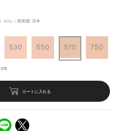
: 30mL
原産国: 日本
70
カートに入れる