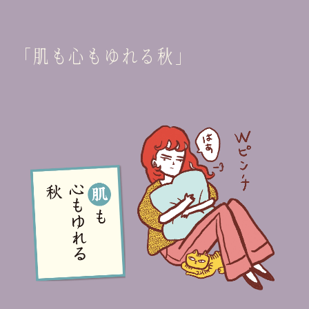
「肌も心もゆれる秋」