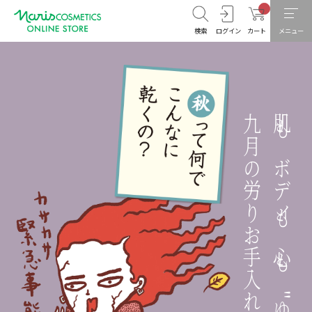
検索
ログイン
カート
メニュー
九月の労りお手入れカルタ
肌もボディも心も"ゆらぎ"に注意