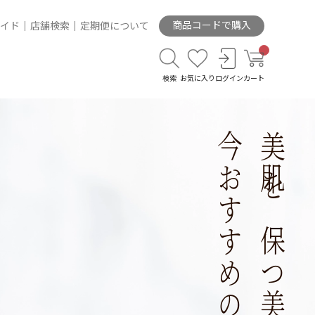
商品コードで購入
イド
店舗検索
定期便について
検索
お気に入り
ログイン
カート
今おすすめの美容液
美肌を保つ美白ケアや