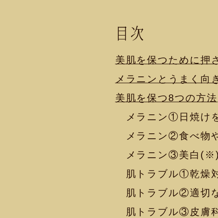
目次
美肌を保つために押
メラニンとうまく向
美肌を保つ8つの方法
メラニン①日焼けを
メラニン②食べ物や
メラニン③美白(※
肌トラブル①乾燥
肌トラブル②適切
肌トラブル③皮膚