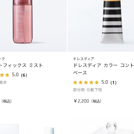
ーク
ドレスディア
トフィックス ミスト
ドレスディア カラー コン
ベース
5.0
（6）
5.0
（1）
粧水
部分用 化粧下地
￥2,200