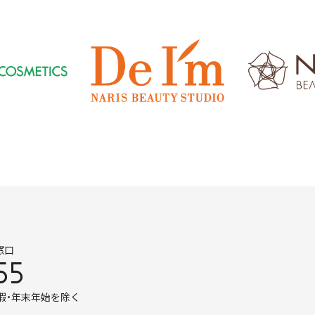
窓口
55
暇・年末年始を除く