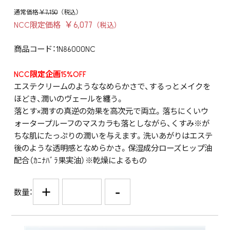
￥7,150
￥6,077
NCC限定価格
商品コード：1N86000NC
NCC限定企画15%OFF
エステクリームのようななめらかさで、するっとメイクを
ほどき、潤いのヴェールを纏う。
落とす×潤すの真逆の効果を高次元で両立。落ちにくいウ
ォータープルーフのマスカラも落としながら、くすみ※が
ちな肌にたっぷりの潤いを与えます。洗いあがりはエステ
後のような透明感となめらかさ。保湿成分ローズヒップ油
配合（ｶﾆﾅﾊﾞﾗ果実油）※乾燥によるもの
+
-
数量：