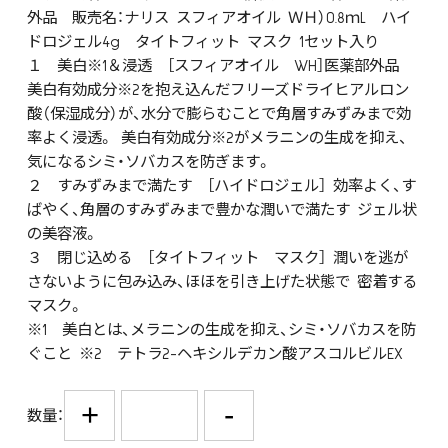
外品 販売名：ナリス スフィアオイル ＷＨ）0.8ｍL ハイ
ドロジェル4g タイトフィット マスク 1セット入り
１ 美白※1＆浸透 ［スフィアオイル WH］医薬部外品
美白有効成分※2を抱え込んだフリーズドライヒアルロン
酸（保湿成分）が、水分で膨らむことで角層すみずみまで効
率よく浸透。 美白有効成分※2がメラニンの生成を抑え、
気になるシミ・ソバカスを防ぎます。
２ すみずみまで満たす ［ハイドロジェル］ 効率よく、す
ばやく、角層のすみずみまで豊かな潤いで満たす ジェル状
の美容液。
３ 閉じ込める ［タイトフィット マスク］ 潤いを逃が
さないように包み込み、ほほを引き上げた状態で 密着する
マスク。
※1 美白とは、メラニンの生成を抑え、シミ・ソバカスを防
ぐこと ※2 テトラ2-ヘキシルデカン酸アスコルビルEX
+
-
数量：