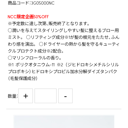
商品コード：3G05000NC
NCC限定企画50%OFF
※予定数に達し次第、販売終了となります。
○潤いを与えてスタイリングしやすい髪に整えるブロー用
ミスト。 ○リフティング成分※1が髪の根元をたたせ、ふん
わり感を演出。 ○ドライヤーの熱から髪を守るキューティ
クルプロテクト成分※2配合。
○マリンフローラルの香り。
※1 ポリクオタニウム-11 ※2 （ジヒドロキシメチルシリル
プロポキシ）ヒドロキシプロピル加水分解ダイズタンパク
（毛髪保護成分）
+
-
数量：