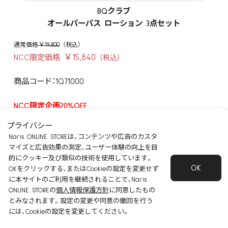
BQクラブ
オールパーパス ローション 3点セット
￥19,800
￥15,840
NCC限定価格
商品コード：1Q71000
NCC限定企画20%OFF
老化角質を除いて 水分で満たし 潤う、整う
プライバシー
Naris ONLINE STOREは、コンテンツや広告のカスタ
+
-
マイズと広告効果の測定、ユーザー体験の向上を目
数量：
的にクッキー及び類似の技術を使用しています。
OK
OKをクリックする、またはCookieの設定を変更せず
に本サイトのご利用を継続されることで、Naris
ONLINE STOREの
個人情報保護方針
に同意したもの
とみなされます。設定の変更や同意の撤回を行う
には、Cookieの設定を変更してください。