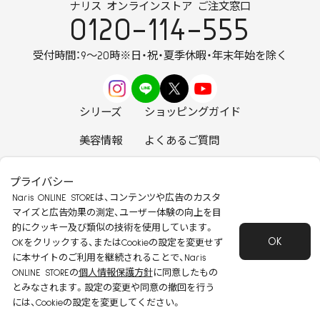
ナリス オンラインストア ご注文窓口
0120-114-555
受付時間：9～20時
※日・祝・夏季休暇・年末年始を除く
シリーズ
ショッピングガイド
美容情報
よくあるご質問
お知らせ
お問い合わせ
プライバシー
Naris ONLINE STOREは、コンテンツや広告のカスタ
マイズと広告効果の測定、ユーザー体験の向上を目
的にクッキー及び類似の技術を使用しています。
OK
安心して安全にご使用いただくために
OKをクリックする、またはCookieの設定を変更せず
に本サイトのご利用を継続されることで、Naris
特定商取引法に基づく表記
会社概要
ONLINE STOREの
個人情報保護方針
に同意したもの
個人情報保護方針
会員規約
とみなされます。設定の変更や同意の撤回を行う
Copyright 2022 Naris Cosmetics CO.,Ltd
には、Cookieの設定を変更してください。