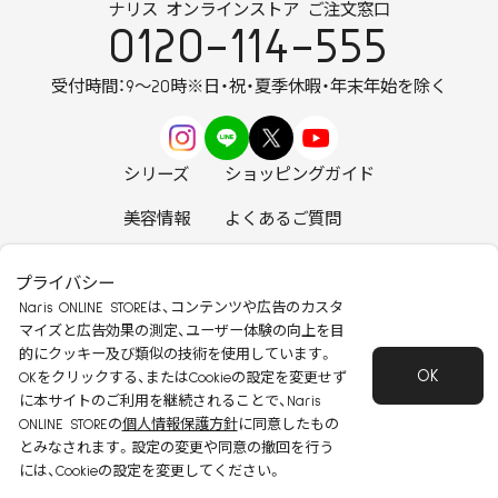
ナリス オンラインストア ご注文窓口
0120-114-555
受付時間：9～20時
※日・祝・夏季休暇・年末年始を除く
シリーズ
ショッピングガイド
美容情報
よくあるご質問
お知らせ
お問い合わせ
プライバシー
Naris ONLINE STOREは、コンテンツや広告のカスタ
マイズと広告効果の測定、ユーザー体験の向上を目
的にクッキー及び類似の技術を使用しています。
OK
安心して安全にご使用いただくために
OKをクリックする、またはCookieの設定を変更せず
に本サイトのご利用を継続されることで、Naris
特定商取引法に基づく表記
会社概要
ONLINE STOREの
個人情報保護方針
に同意したもの
個人情報保護方針
会員規約
とみなされます。設定の変更や同意の撤回を行う
Copyright 2022 Naris Cosmetics CO.,Ltd
には、Cookieの設定を変更してください。