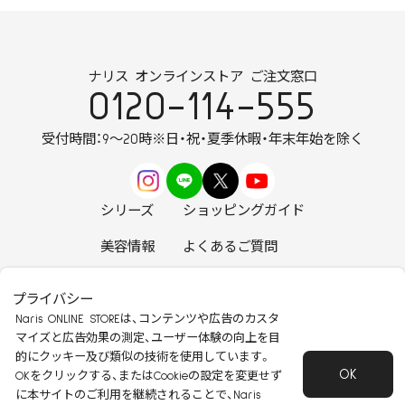
ナリス オンラインストア ご注文窓口
0120-114-555
受付時間：9～20時
※日・祝・夏季休暇・年末年始を除く
シリーズ
ショッピングガイド
美容情報
よくあるご質問
お知らせ
お問い合わせ
プライバシー
Naris ONLINE STOREは、コンテンツや広告のカスタ
マイズと広告効果の測定、ユーザー体験の向上を目
的にクッキー及び類似の技術を使用しています。
OK
安心して安全にご使用いただくために
OKをクリックする、またはCookieの設定を変更せず
に本サイトのご利用を継続されることで、Naris
特定商取引法に基づく表記
会社概要