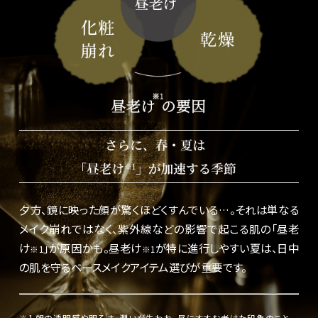
夕方、鏡に映った顔が驚くほどくすんでいる…。それは単なる
メイク崩れではなく、紫外線などの影響で起こる肌の「昼老
け
」が原因かも。昼老け
が特に進行しやすい夏は、日中
※1
※1
の肌を守るベースメイクアイテム選びが重要です。