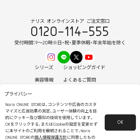
ナリス オンラインストア ご注文窓口
0120-114-555
受付時間：9～20時
※日・祝・夏季休暇・年末年始を除く
シリーズ
ショッピングガイド
美容情報
よくあるご質問
お知らせ
お問い合わせ
プライバシー
Naris ONLINE STOREは、コンテンツや広告のカスタ
マイズと広告効果の測定、ユーザー体験の向上を目
的にクッキー及び類似の技術を使用しています。
OK
安心して安全にご使用いただくために
OKをクリックする、またはCookieの設定を変更せず
に本サイトのご利用を継続されることで、Naris
特定商取引法に基づく表記
会社概要
ONLINE STOREの
個人情報保護方針
に同意したもの
個人情報保護方針
会員規約