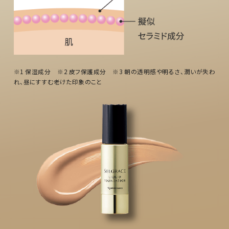
※1 保湿成分 ※2 皮フ保護成分 ※3 朝の透明感や明るさ、潤いが失わ
れ、昼にすすむ老けた印象のこと