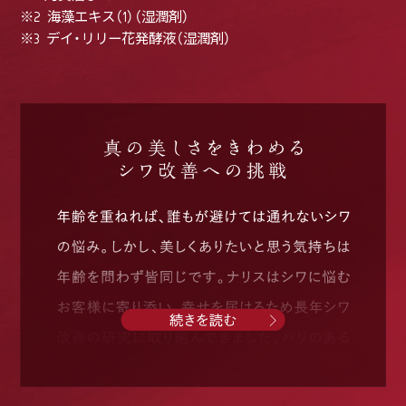
※2 海藻エキス（1）（湿潤剤）
※3 デイ・リリー花発酵液（湿潤剤）