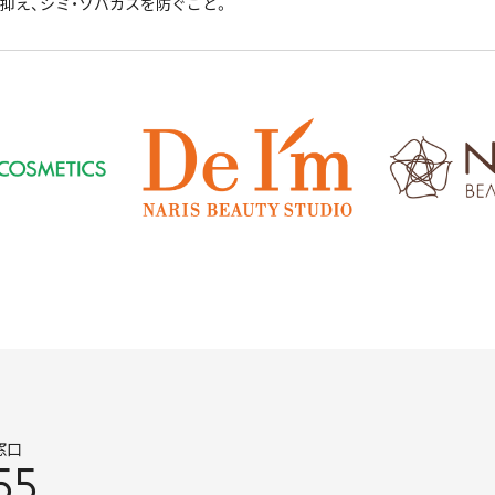
抑え、シミ・ソバカスを防ぐこと。
窓口
55