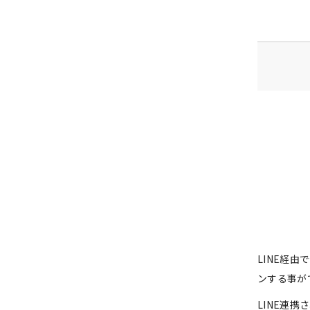
LINE経
ンする事が
LINE連