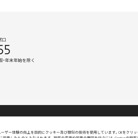
窓口
55
暇・年末年始を除く
使用いただくために
特定商取引法に基づく表記
会社概要
個人情報
Copyright 2022 Naris Cosmetics CO.,Ltd
果の測定、ユーザー体験の向上を目的にクッキー及び類似の技術を使用しています。OKをクリッ