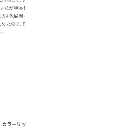
くいのが特長！
ズの４色展開。
とめたので、そ
。
ル カラーリッ