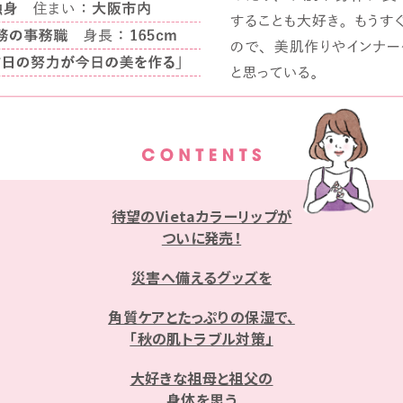
待望のVietaカラーリップが
ついに発売！
災害へ備えるグッズを
角質ケアとたっぷりの保湿で、
「秋の肌トラブル対策」
大好きな祖母と祖父の
身体を思う