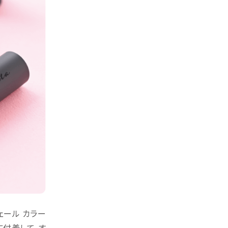
ェール カラー
に付着して、す