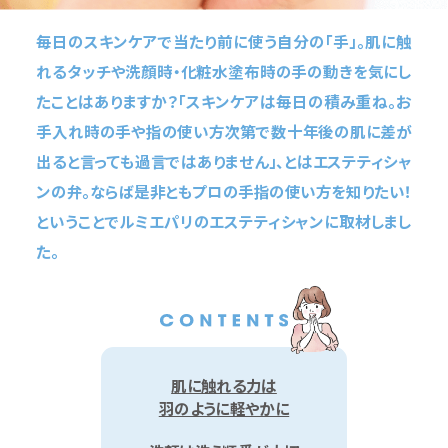
毎日のスキンケアで
当たり前に使う自分の「手」。
肌に触
れるタッチや洗顔時・
化粧水塗布時の手の動きを
気にし
たことはありますか？
「スキンケアは毎日の積み重ね。
お
手入れ時の
手や指の使い方次第で
数十年後の肌に差が
出ると
言っても過言ではありません」、
とはエステティシャ
ンの弁。
ならば是非ともプロの手指の
使い方を知りたい！
ということでルミエパリの
エステティシャンに取材しまし
た。
肌に触れる力は
羽のように軽やかに