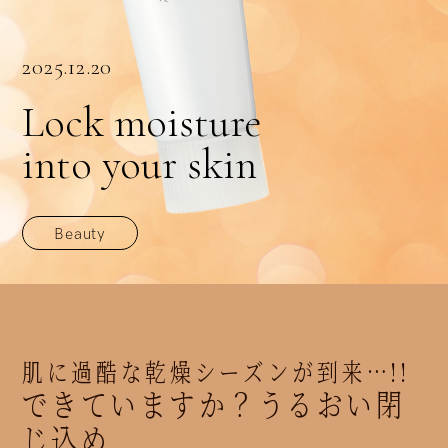
2025.12.20
Lock moisture
into your skin
Beauty
肌に過酷な乾燥シーズンが到来…!!
できていますか？うるおい閉
じ込め